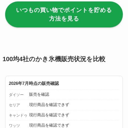
いつもの買い物でポイントを貯める
【100均】ダイソー/
方法を見る
セリア等でハンディ
ファンカバーは買え
る？おすすめ素材＆
選び方ガイド！
【100均】ダイソー/
100均4社のかき氷機販売状況を比較
セリア等で帽子クリ
ップは買える？使い
方とおすすめも紹
2026年7月時点の販売確認
介！
販売を確認
ダイソー
【100均】ダイソー/
現行商品を確認できず
セリア
セリア等でスパイス
現行商品を確認できず
キャンドゥ
ミルは買える？手
動・電動・ワンハン
現行商品を確認できず
ワッツ