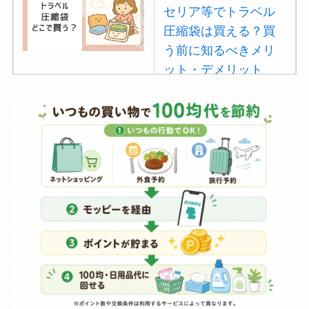
セリア等でトラベル
圧縮袋は買える？買
う前に知るべきメリ
ット・デメリット
は？
【100均】ダイソー/
セリア等でポイズン
リムーバーは買え
る？使い方や選び方
を解説！
【100均】ダイソー/
セリア等でフロアラ
バーほうきは買え
る？選び方＆使い方
を徹底ガイド！