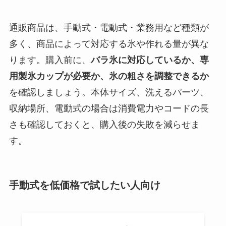
【100均】ダイソー/
通販商品は、手動式・電動式・業務用など種類が
セリア等でハンディ
多く、商品によって対応する氷や作れる量が異な
ファンカバーは買え
る？おすすめ素材＆
ります。購入前に、
バラ氷に対応しているか、専
選び方ガイド！
用製氷カップが必要か、氷の粗さを調整できるか
を確認しましょう。本体サイズ、洗えるパーツ、
【100均】ダイソー/
収納場所、電動式の場合は消費電力やコードの長
セリア等で帽子クリ
ップは買える？使い
さも確認しておくと、購入後の失敗を減らせま
方とおすすめも紹
す。
介！
【100均】ダイソー/
手動式を低価格で試したい人向け
セリア等でスパイス
ミルは買える？手
動・電動・ワンハン