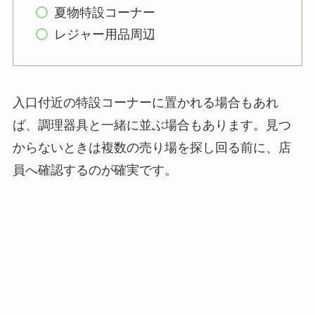
バーほうきは買え
夏物特設コーナー
る？選び方＆使い方
レジャー用品周辺
を徹底ガイド！
【100均】ダイソー/
セリア等でハンディ
入口付近の特設コーナーに置かれる場合もあれ
ファンカバーは買え
ば、調理器具と一緒に並ぶ場合もあります。見つ
る？おすすめ素材＆
からないときは複数の売り場を探し回る前に、店
選び方ガイド！
員へ確認するのが確実です。
【100均】ダイソー/
セリア等で帽子クリ
ップは買える？使い
方とおすすめも紹
介！
【100均】ダイソー/
セリア等でスパイス