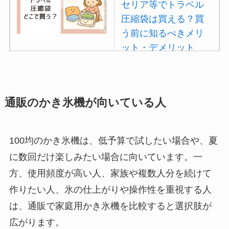
セリア等でトラベル
【100均】ダイソー/
圧縮袋は買える？買
セリア等でカトラリ
う前に知るべきメリ
ー収納ポーチは買え
ット・デメリット
る？選び方＆活用
は？
法！
【100均】ダイソー/
セリア等でポイズン
通販のかき氷機が向いている人
リムーバーは買え
る？使い方や選び方
100均のかき氷機は、低予算で試したい場合や、夏
を解説！
に数回だけ楽しみたい場合に向いています。一
【100均】ダイソー/
方、使用頻度が高い人、家族や複数人分を続けて
セリア等でフロアラ
作りたい人、氷の仕上がりや操作性を重視する人
バーほうきは買え
は、通販で家庭用かき氷機を比較すると選択肢が
る？選び方＆使い方
を徹底ガイド！
広がります。