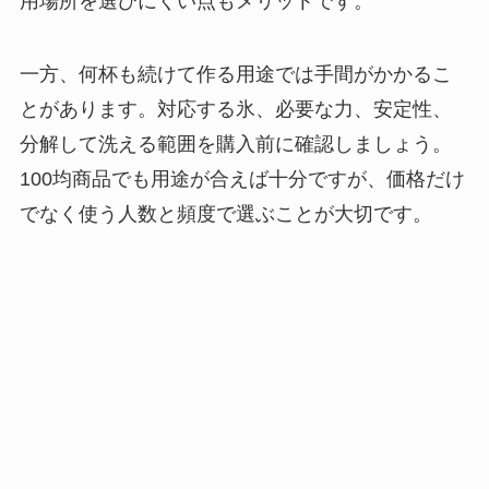
用場所を選びにくい点もメリットです。
る？選び方＆使い方
を徹底ガイド！
一方、何杯も続けて作る用途では手間がかかるこ
【100均】ダイソー/
とがあります。対応する氷、必要な力、安定性、
セリア等でハンディ
分解して洗える範囲を購入前に確認しましょう。
ファンカバーは買え
る？おすすめ素材＆
100均商品でも用途が合えば十分ですが、価格だけ
選び方ガイド！
でなく使う人数と頻度で選ぶことが大切です。
【100均】ダイソー/
セリア等で帽子クリ
ップは買える？使い
方とおすすめも紹
介！
【100均】ダイソー/
セリア等でスパイス
ミルは買える？手