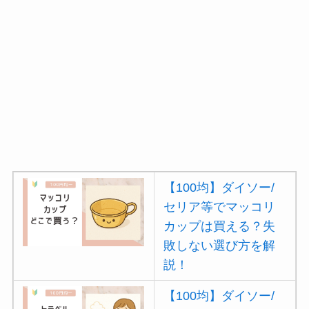
動・電動・ワンハン
ドの違いもわかりや
すく解説！
【100均】ダイソー/
セリア等でチャイル
ドシートカバーは買
える？代用品＆おす
すめ通販も紹介！
【100均】ダイソー/
【100均】ダイソー/
セリア等でマッコリ
セリア等でテントロ
カップは買える？失
ープ用LEDライトは
敗しない選び方を解
買える？人気アイテ
説！
ムと選び方のコツを
解説！
【100均】ダイソー/