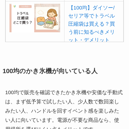
解説！
【100均】ダイソー/
【100均】ダイソー/
セリア等でトラベル
セリア等でカトラリ
圧縮袋は買える？買
ー収納ポーチは買え
う前に知るべきメリ
る？選び方＆活用
ット・デメリット
法！
は？
【100均】ダイソー/
セリア等でポイズン
100均のかき氷機が向いている人
リムーバーは買え
る？使い方や選び方
100均で販売を確認できたかき氷機や安価な手動式
を解説！
は、まず低予算で試したい人、少人数で数回楽し
【100均】ダイソー/
みたい人、ハンドルを回すイベント感を楽しみた
セリア等でフロアラ
い人に向いています。電源が不要な商品なら、使
バーほうきは買え