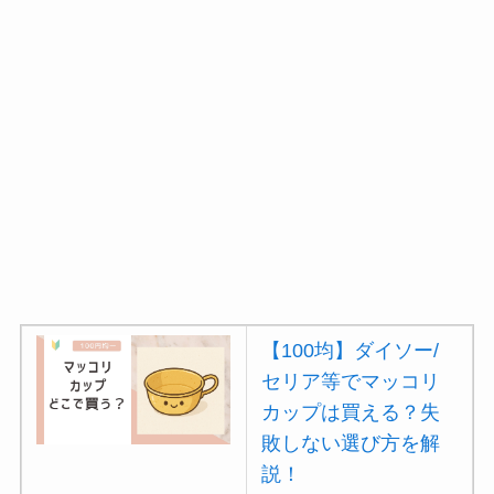
ミルは買える？手
動・電動・ワンハン
ドの違いもわかりや
すく解説！
【100均】ダイソー/
セリア等でチャイル
ドシートカバーは買
える？代用品＆おす
すめ通販も紹介！
【100均】ダイソー/
【100均】ダイソー/
セリア等でテントロ
セリア等でマッコリ
ープ用LEDライトは
カップは買える？失
買える？人気アイテ
敗しない選び方を解
ムと選び方のコツを
説！