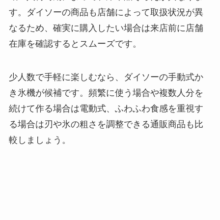
る？選び方＆使い方
す。ダイソーの商品も店舗によって取扱状況が異
を徹底ガイド！
なるため、確実に購入したい場合は来店前に店舗
在庫を確認するとスムーズです。
【100均】ダイソー/
セリア等でハンディ
ファンカバーは買え
少人数で手軽に楽しむなら、ダイソーの手動式か
る？おすすめ素材＆
き氷機が候補です。頻繁に使う場合や複数人分を
選び方ガイド！
続けて作る場合は電動式、ふわふわ食感を重視す
【100均】ダイソー/
る場合は刃や氷の粗さを調整できる通販商品も比
セリア等で帽子クリ
較しましょう。
ップは買える？使い
方とおすすめも紹
介！
【100均】ダイソー/
セリア等でスパイス