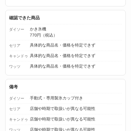
ドの違いもわかりや
すく解説！
確認できた商品
【100均】ダイソー/
かき氷機
ダイソー
セリア等でチャイル
770円（税込）
ドシートカバーは買
具体的な商品名・価格を特定できず
セリア
える？代用品＆おす
具体的な商品名・価格を特定できず
キャンドゥ
すめ通販も紹介！
具体的な商品名・価格を特定できず
ワッツ
【100均】ダイソー/
セリア等でテントロ
備考
ープ用LEDライトは
買える？人気アイテ
手動式・専用製氷カップ付き
ダイソー
ムと選び方のコツを
店舗や時期で取扱いが異なる可能性
セリア
解説！
店舗や時期で取扱いが異なる可能性
キャンドゥ
【100均】ダイソー/
店舗や時期で取扱いが異なる可能性
ワッツ