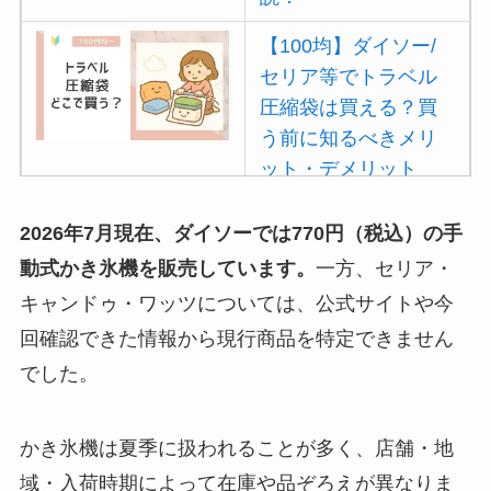
【100均】ダイソー/
セリア等でトラベル
圧縮袋は買える？買
う前に知るべきメリ
ット・デメリット
は？
2026年7月現在、ダイソーでは770円（税込）の手
【100均】ダイソー/
動式かき氷機を販売しています。
一方、セリア・
セリア等でポイズン
キャンドゥ・ワッツについては、公式サイトや今
リムーバーは買え
回確認できた情報から現行商品を特定できません
る？使い方や選び方
を解説！
でした。
【100均】ダイソー/
かき氷機は夏季に扱われることが多く、店舗・地
セリア等でフロアラ
バーほうきは買え
域・入荷時期によって在庫や品ぞろえが異なりま