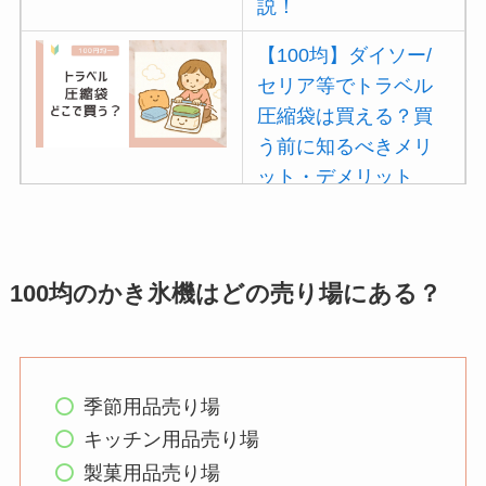
説！
【100均】ダイソー/
セリア等でトラベル
圧縮袋は買える？買
う前に知るべきメリ
ット・デメリット
は？
【100均】ダイソー/
セリア等でポイズン
100均のかき氷機はどの売り場にある？
リムーバーは買え
る？使い方や選び方
を解説！
季節用品売り場
【100均】ダイソー/
キッチン用品売り場
セリア等でフロアラ
製菓用品売り場