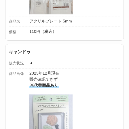
ミルは買える？手
動・電動・ワンハン
ドの違いもわかりや
アクリルプレート 5mm
商品名
すく解説！
110円（税込）
価格
【100均】ダイソー/
セリア等でチャイル
キャンドゥ
ドシートカバーは買
▲
販売状況
える？代用品＆おす
2025年12月現在
すめ通販も紹介！
商品画像
販売確認できず
※代替商品あり
【100均】ダイソー/
セリア等でテントロ
ープ用LEDライトは
買える？人気アイテ
ムと選び方のコツを
解説！