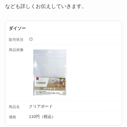
すめ通販も紹介！
なども詳しくお伝えしていきます。
【100均】ダイソー/
セリア等でテントロ
ダイソー
ープ用LEDライトは
買える？人気アイテ
◎
販売状況
ムと選び方のコツを
商品画像
解説！
【100均】ダイソー/
セリア等でカトラリ
ー収納ポーチは買え
る？選び方＆活用
法！
クリアボード
商品名
110円（税込）
価格