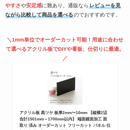
やすさ
や
安定感
に難あり。通販なら
レビューを見
ながら比較して商品を選べる
のでおすすめです。
＼1mm単位でオーダーカット可能！用途に合わせ
て選べるアクリル板でDIYや看板、仕切りに最適。
／
アクリル板 黒ツヤ 板厚2mm〜10mm 【縦横2辺
合計1501mm～1700mm以内】 端面鏡面加工 面
取り 済み オーダーカット フリーカット パネル 仕