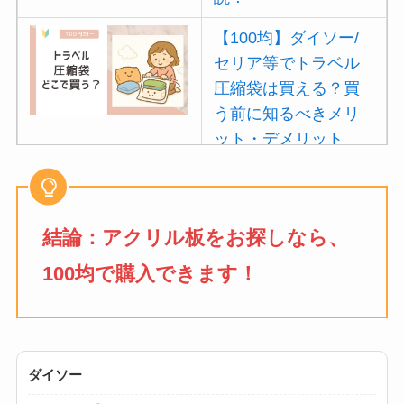
【100均】ダイソー/
セリア等でトラベル
圧縮袋は買える？買
う前に知るべきメリ
ット・デメリット
は？
【100均】ダイソー/
セリア等でポイズン
結論：アクリル板をお探しなら、
リムーバーは買え
100均で購入できます！
る？使い方や選び方
を解説！
【100均】ダイソー/
セリア等でフロアラ
ダイソー
バーほうきは買え