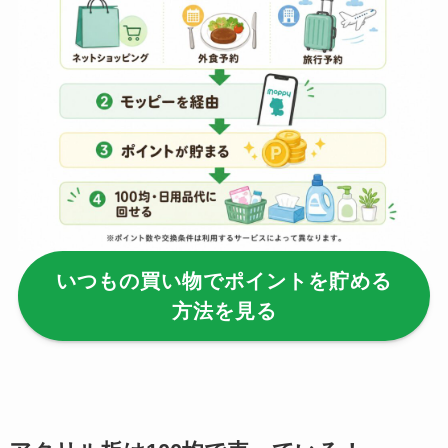
リムーバーは買え
る？使い方や選び方
を解説！
【100均】ダイソー/
セリア等でフロアラ
バーほうきは買え
る？選び方＆使い方
を徹底ガイド！
いつもの買い物でポイントを貯める
【100均】ダイソー/
方法を見る
セリア等でハンディ
ファンカバーは買え
る？おすすめ素材＆
選び方ガイド！
【100均】ダイソー/