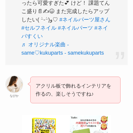
ったら可愛すぎた💕 けど！ 課題てん
こ盛り📄✍😆 また完成したらアップ
したい( ｰ̀֊ｰ́)و♡
#ネイルパーツ屋さん
#セルフネイル
#ネイルパーツ
#ネイ
パすくい
♬ オリジナル楽曲 -
same♡kukuparts - samekukuparts
アクリル板で飾れるインテリアを
作るの、楽しそうですね♪
なびか