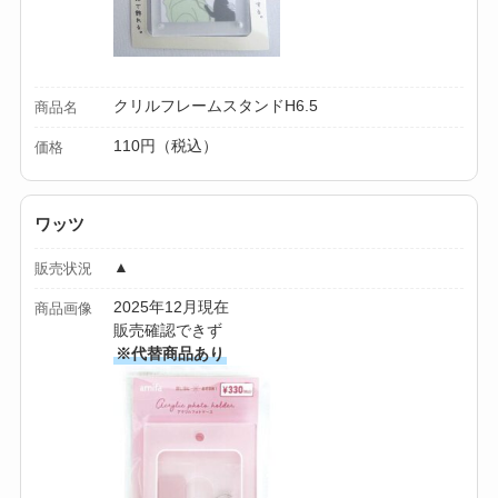
【100均】ダイソー/
セリア等でカトラリ
ー収納ポーチは買え
クリルフレームスタンドH6.5
商品名
る？選び方＆活用
110円（税込）
価格
法！
ワッツ
▲
販売状況
2025年12月現在
商品画像
販売確認できず
※代替商品あり