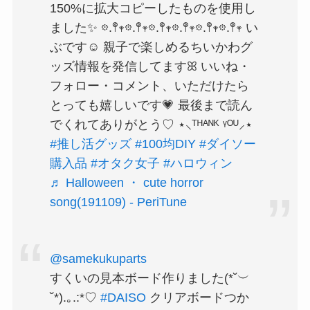
150%に拡大コピーしたものを使用し
ました✨ 𖡼.𖤣𖥧𖡼.𖤣𖥧𖡼.𖤣𖥧𖡼.𖤣𖥧𖡼.𖤣𖥧𖡼.𖤣𖥧 い
ぶです☺️ 親子で楽しめるちいかわグ
ッズ情報を発信してますꕤ いいね・
フォロー・コメント、いただけたら
とっても嬉しいです💗 最後まで読ん
でくれてありがとう♡ ⋆⸜ᵀᴴᴬᴺᴷ ᵞᴼᵁ⸝⋆
#推し活グッズ
#100均DIY
#ダイソー
購入品
#オタク女子
#ハロウィン
♬ Halloween ・ cute horror
song(191109) - PeriTune
@samekukuparts
すくいの見本ボード作りました(*˘︶
˘*).｡.:*♡
#DAISO
クリアボードつか