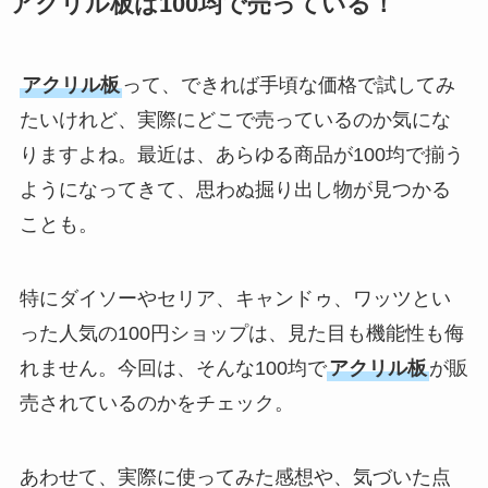
アクリル板は100均で売っている！
セリア等で帽子クリ
ップは買える？使い
アクリル板
って、できれば手頃な価格で試してみ
方とおすすめも紹
介！
たいけれど、実際にどこで売っているのか気にな
りますよね。最近は、あらゆる商品が100均で揃う
【100均】ダイソー/
ようになってきて、思わぬ掘り出し物が見つかる
セリア等でスパイス
ことも。
ミルは買える？手
動・電動・ワンハン
ドの違いもわかりや
特にダイソーやセリア、キャンドゥ、ワッツとい
すく解説！
った人気の100円ショップは、見た目も機能性も侮
【100均】ダイソー/
れません。今回は、そんな100均で
アクリル板
が販
セリア等でチャイル
売されているのかをチェック。
ドシートカバーは買
える？代用品＆おす
あわせて、実際に使ってみた感想や、気づいた点