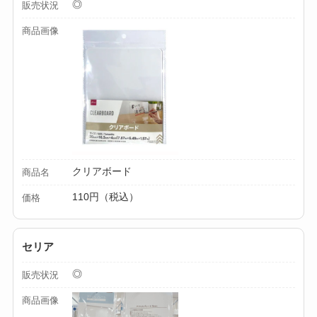
◎
販売状況
る？選び方＆使い方
商品画像
を徹底ガイド！
【100均】ダイソー/
セリア等でハンディ
ファンカバーは買え
る？おすすめ素材＆
選び方ガイド！
クリアボード
商品名
【100均】ダイソー/
セリア等で帽子クリ
110円（税込）
価格
ップは買える？使い
方とおすすめも紹
セリア
介！
◎
販売状況
【100均】ダイソー/
商品画像
セリア等でスパイス