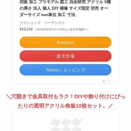
切板 加工 プラモデル 図工 自由研究 アクリル 5種
の厚さ 法人 個人 DIY 補修 サイズ指定 切売 オー
ダーサイズ mm単位 加工 寸法
プラショップ ジーアシスト
¥10,234
（2026/08/05 07:17時点 | 楽天市場調べ）
Amazon
楽天市場
Yahooショッピング
ポチップ
＼穴開きで金具取付もラク！DIYや飾り付けにぴっ
たりの透明アクリル角板10枚セット。／