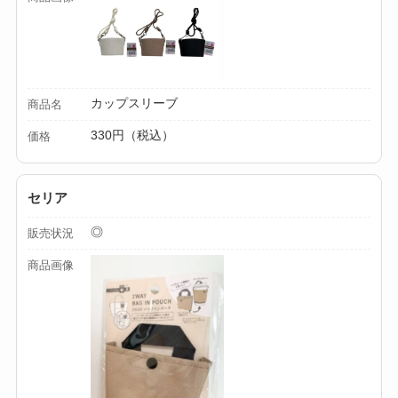
【100均】ダイソー/
セリア等でカトラリ
ー収納ポーチは買え
る？選び方＆活用
カップスリーブ
商品名
法！
330円（税込）
価格
セリア
◎
販売状況
商品画像