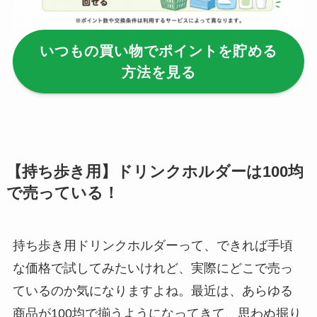
る？選び方＆使い方
を徹底ガイド！
いつもの買い物でポイントを貯める
【100均】ダイソー/
方法を見る
セリア等でハンディ
ファンカバーは買え
る？おすすめ素材＆
選び方ガイド！
【100均】ダイソー/
【持ち歩き用】ドリンクホルダーは100均
セリア等で帽子クリ
で売っている！
ップは買える？使い
方とおすすめも紹
介！
持ち歩き用ドリンクホルダーって、できれば手頃
な価格で試してみたいけれど、実際にどこで売っ
【100均】ダイソー/
ているのか気になりますよね。最近は、あらゆる
セリア等でスパイス
商品が100均で揃うようになってきて、思わぬ掘り
ミルは買える？手