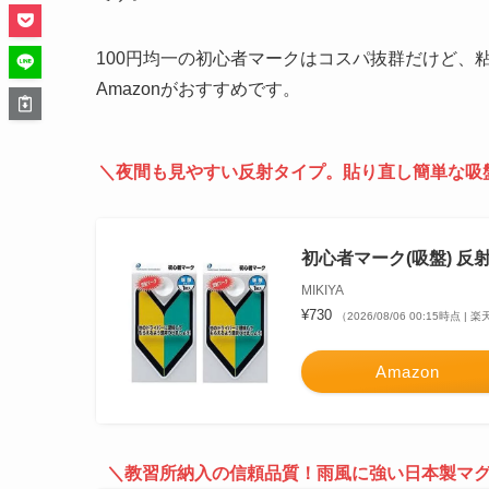
100円均一の初心者マークはコスパ抜群だけど、
Amazonがおすすめです。
＼夜間も見やすい反射タイプ。貼り直し簡単な吸
初心者マーク(吸盤) 反
MIKIYA
¥730
（2026/08/06 00:15時点 |
Amazon
＼教習所納入の信頼品質！雨風に強い日本製マグ