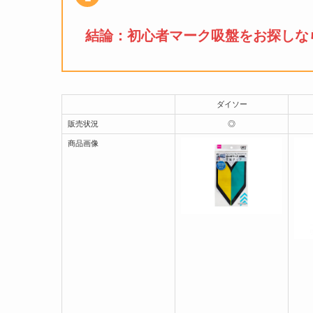
結論：
初心者マーク吸盤
をお探しな
ダイソー
販売状況
◎
商品画像