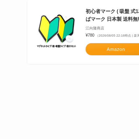
初心者マーク ( 吸盤 式
ばマーク 日本製 送料無
江向隆商店
¥780
（2026/08/05 22:16時点 |
Amazon