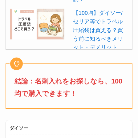
【100均】ダイソー/
セリア等でトラベル
圧縮袋は買える？買
う前に知るべきメリ
ット・デメリット
は？
【100均】ダイソー/
セリア等でポイズン
結論：
名刺入れ
をお探しなら、100
リムーバーは買え
均で購入できます！
る？使い方や選び方
を解説！
【100均】ダイソー/
セリア等でフロアラ
ダイソー
バーほうきは買え