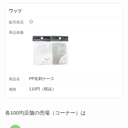
【100均】ダイソー/
ワッツ
セリア等でカトラリ
◎
販売状況
ー収納ポーチは買え
商品画像
る？選び方＆活用
法！
PP名刺ケース
商品名
110円（税込）
価格
各100均店舗の売場（コーナー）は