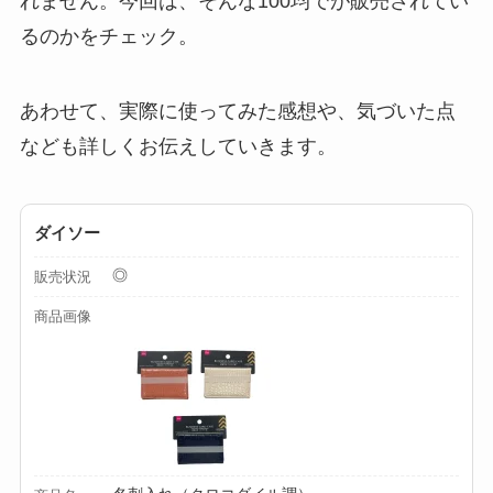
【100均】ダイソー/
れません。今回は、そんな100均でが販売されてい
セリア等でチャイル
るのかをチェック。
ドシートカバーは買
える？代用品＆おす
あわせて、実際に使ってみた感想や、気づいた点
すめ通販も紹介！
なども詳しくお伝えしていきます。
【100均】ダイソー/
セリア等でテントロ
ダイソー
ープ用LEDライトは
買える？人気アイテ
◎
販売状況
ムと選び方のコツを
商品画像
解説！
【100均】ダイソー/
セリア等でカトラリ
ー収納ポーチは買え
る？選び方＆活用