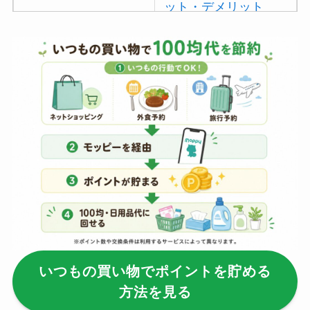
ット・デメリット
は？
【100均】ダイソー/
セリア等でポイズン
リムーバーは買え
る？使い方や選び方
を解説！
【100均】ダイソー/
セリア等でフロアラ
バーほうきは買え
る？選び方＆使い方
を徹底ガイド！
いつもの買い物でポイントを貯める
【100均】ダイソー/
方法を見る
セリア等でハンディ