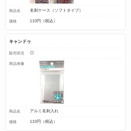
ミルは買える？手
名刺ケース（ソフトタイプ）
商品名
動・電動・ワンハン
ドの違いもわかりや
110円（税込）
価格
すく解説！
キャンドゥ
【100均】ダイソー/
セリア等でチャイル
◎
販売状況
ドシートカバーは買
商品画像
える？代用品＆おす
すめ通販も紹介！
【100均】ダイソー/
セリア等でテントロ
ープ用LEDライトは
アルミ名刺入れ
商品名
買える？人気アイテ
ムと選び方のコツを
110円（税込）
価格
解説！