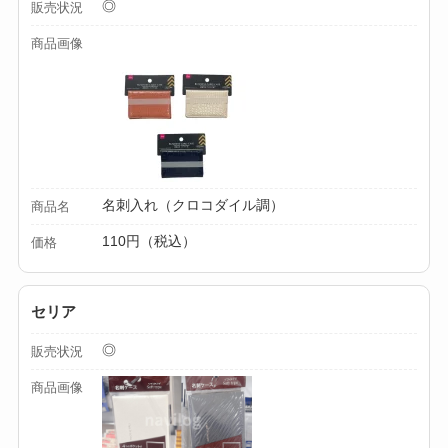
◎
販売状況
る？選び方＆使い方
商品画像
を徹底ガイド！
【100均】ダイソー/
セリア等でハンディ
ファンカバーは買え
る？おすすめ素材＆
選び方ガイド！
名刺入れ（クロコダイル調）
商品名
110円（税込）
価格
【100均】ダイソー/
セリア等で帽子クリ
ップは買える？使い
セリア
方とおすすめも紹
◎
販売状況
介！
商品画像
【100均】ダイソー/
セリア等でスパイス