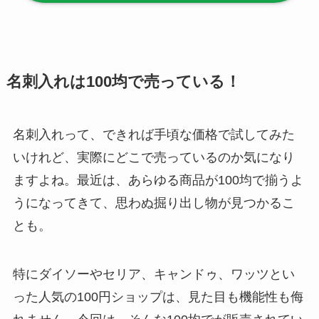
ファンカバーは買え
る？おすすめ素材＆
選び方ガイド！
【100均】ダイソー/
名刺入れは100均で売っている！
セリア等で帽子クリ
ップは買える？使い
名刺入れって、できれば手頃な価格で試してみた
方とおすすめも紹
介！
いけれど、実際にどこで売っているのか気になり
ますよね。最近は、あらゆる商品が100均で揃うよ
【100均】ダイソー/
うになってきて、思わぬ掘り出し物が見つかるこ
セリア等でスパイス
とも。
ミルは買える？手
動・電動・ワンハン
ドの違いもわかりや
特にダイソーやセリア、キャンドゥ、ワッツとい
すく解説！
った人気の100円ショップは、見た目も機能性も侮