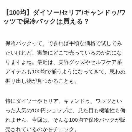
は買える？使い方とお
すすめも紹介！
【100均】ダイソー/セリア/キャンドゥ/ワ
ッツで保冷バックは買える？
【100均】ダイソー/セ
リア等でスパイスミル
は買える？手動・電
保冷バックって、できれば手頃な価格で試してみ
動・ワンハンドの違い
たいけれど、実際にどこで売っているのか気にな
もわかりやすく解説！
りますよね。最近は、美容グッズやセルフケア系
【100均】ダイソー/セ
アイテムも100均で揃うようになってきて、思わぬ
リア等でチャイルドシ
掘り出し物が見つかることも。
ートカバーは買える？
代用品＆おすすめ通販
特にダイソーやセリア、キャンドゥ、ワッツとい
も紹介！
った人気の100円ショップは、見た目も機能性も侮
【100均】ダイソー/セ
れません。今回は、そんな100均で保冷バックが販
リア等でテントロープ
売されているのかをチェック。