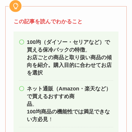
【100均】ダイソー/セ
リア等でチャイルドシ
ートカバーは買える？
この記事を読んでわかること
代用品＆おすすめ通販
も紹介！
100均（ダイソー・セリアなど）で
【100均】ダイソー/セ
買える保冷バックの特徴
。
リア等でテントロープ
お店ごとの商品と取り扱い商品の傾
用LEDライトは買え
向を紹介。購入目的に合わせてお店
る？人気アイテムと選
を選択
び方のコツを解説！
ネット通販（Amazon・楽天など）
【100均】ダイソー/セ
で買えるおすすめ商
リア等でカトラリー収
品
。
納ポーチは買える？選
100均商品の機能性では満足できな
び方＆活用法！
い方必見
！