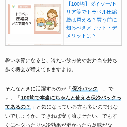
【100均】ダイソー/セ
リア等でトラベル圧縮
袋は買える？買う前に
知るべきメリット・デ
メリットは？
【100均】ダイソー/セ
リア等でポイズンリム
暑い季節になると、冷たい飲み物やお弁当を持ち
ーバーは買える？使い
歩く機会が増えてきますよね。
方や選び方を解説！
【100均】ダイソー/セ
そんなときに活躍するのが「
保冷バック
」。で
リア等でフロアラバー
も、「
100均で本当にちゃんと使える保冷バックっ
ほうきは買える？選び
てあるの？
」と気になっている方も多いのではな
方＆使い方を徹底ガイ
いでしょうか。できれば安く済ませたい、でもす
ド！
ぐにヘタったり保冷効果が弱かったら意味がな