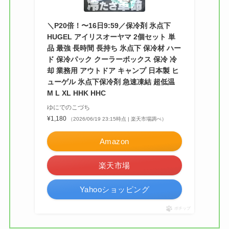
＼P20倍！〜16日9:59／保冷剤 氷点下
HUGEL アイリスオーヤマ 2個セット 単
品 最強 長時間 長持ち 氷点下 保冷材 ハー
ド 保冷パック クーラーボックス 保冷 冷
却 業務用 アウトドア キャンプ 日本製 ヒ
ューゲル 氷点下保冷剤 急速凍結 超低温
M L XL HHK HHC
ゆにでのこづち
¥1,180
（2026/06/19 23:15時点 | 楽天市場調べ）
Amazon
楽天市場
Yahooショッピング
ポチップ