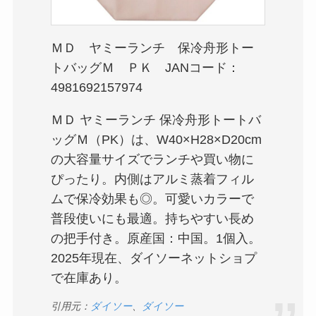
ＭＤ ヤミーランチ 保冷舟形トー
トバッグＭ ＰＫ JANコード：
4981692157974
ＭＤ ヤミーランチ 保冷舟形トートバ
ッグＭ（PK）は、W40×H28×D20cm
の大容量サイズでランチや買い物に
ぴったり。内側はアルミ蒸着フィル
ムで保冷効果も◎。可愛いカラーで
普段使いにも最適。持ちやすい長め
の把手付き。原産国：中国。1個入。
2025年現在、ダイソーネットショプ
で在庫あり。
引用元：
ダイソー
、
ダイソー