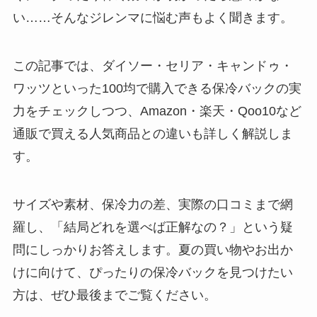
【100均】ダイソー/セ
い……そんなジレンマに悩む声もよく聞きます。
リア等でハンディファ
ンカバーは買える？お
この記事では、ダイソー・セリア・キャンドゥ・
すすめ素材＆選び方ガ
イド！
ワッツといった100均で購入できる保冷バックの実
力をチェックしつつ、Amazon・楽天・Qoo10など
【100均】ダイソー/セ
通販で買える人気商品との違いも詳しく解説しま
リア等で帽子クリップ
す。
は買える？使い方とお
すすめも紹介！
サイズや素材、保冷力の差、実際の口コミまで網
【100均】ダイソー/セ
羅し、「結局どれを選べば正解なの？」という疑
リア等でスパイスミル
は買える？手動・電
問にしっかりお答えします。夏の買い物やお出か
動・ワンハンドの違い
けに向けて、ぴったりの保冷バックを見つけたい
もわかりやすく解説！
方は、ぜひ最後までご覧ください。