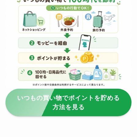
ーバーは買える？使い
方や選び方を解説！
【100均】ダイソー/セ
リア等でフロアラバー
ほうきは買える？選び
方＆使い方を徹底ガイ
ド！
【100均】ダイソー/セ
リア等でハンディファ
ンカバーは買える？お
いつもの買い物でポイントを貯める
すすめ素材＆選び方ガ
方法を見る
イド！
【100均】ダイソー/セ
リア等で帽子クリップ