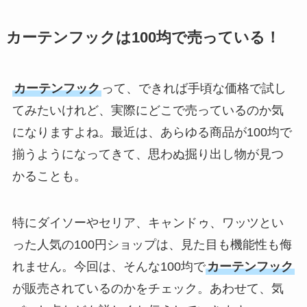
選び方ガイド！
【100均】ダイソー/
カーテンフックは100均で売っている！
セリア等で帽子クリ
ップは買える？使い
カーテンフック
って、できれば手頃な価格で試し
方とおすすめも紹
介！
てみたいけれど、実際にどこで売っているのか気
になりますよね。最近は、あらゆる商品が100均で
【100均】ダイソー/
揃うようになってきて、思わぬ掘り出し物が見つ
セリア等でスパイス
かることも。
ミルは買える？手
動・電動・ワンハン
ドの違いもわかりや
特にダイソーやセリア、キャンドゥ、ワッツとい
すく解説！
った人気の100円ショップは、見た目も機能性も侮
【100均】ダイソー/
れません。今回は、そんな100均で
カーテンフック
セリア等でチャイル
が販売されているのかをチェック。あわせて、気
ドシートカバーは買