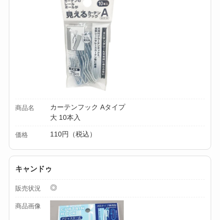
ミルは買える？手
動・電動・ワンハン
ドの違いもわかりや
すく解説！
【100均】ダイソー/
セリア等でチャイル
ドシートカバーは買
カーテンフック Aタイプ
商品名
える？代用品＆おす
大 10本入
すめ通販も紹介！
110円（税込）
価格
【100均】ダイソー/
セリア等でテントロ
キャンドゥ
ープ用LEDライトは
◎
買える？人気アイテ
販売状況
ムと選び方のコツを
商品画像
解説！