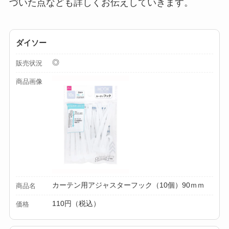
づいた点なども詳しくお伝えしていきます。
える？代用品＆おす
すめ通販も紹介！
ダイソー
【100均】ダイソー/
◎
セリア等でテントロ
販売状況
ープ用LEDライトは
商品画像
買える？人気アイテ
ムと選び方のコツを
解説！
【100均】ダイソー/
セリア等でカトラリ
ー収納ポーチは買え
カーテン用アジャスターフック（10個）90ｍｍ
商品名
る？選び方＆活用
法！
110円（税込）
価格