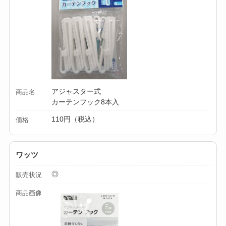
【100均】ダイソー/
セリア等でカトラリ
ー収納ポーチは買え
る？選び方＆活用
法！
アジャスター式
商品名
カーテンフック8本入
110円（税込）
価格
ワッツ
◎
販売状況
商品画像