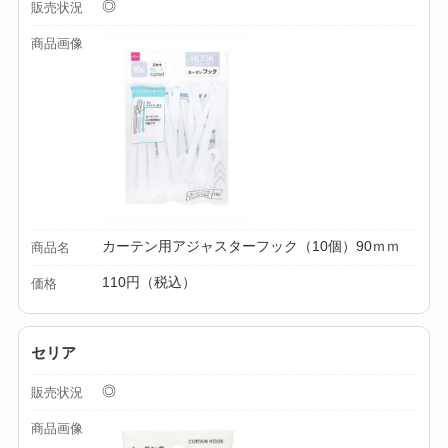
◎
販売状況
る？選び方＆使い方
商品画像
を徹底ガイド！
【100均】ダイソー/
セリア等でハンディ
ファンカバーは買え
る？おすすめ素材＆
選び方ガイド！
カーテン用アジャスターフック（10個）90ｍｍ
商品名
【100均】ダイソー/
セリア等で帽子クリ
110円（税込）
価格
ップは買える？使い
方とおすすめも紹
セリア
介！
◎
販売状況
【100均】ダイソー/
商品画像
セリア等でスパイス