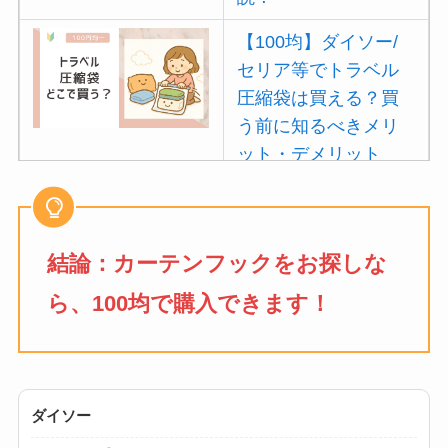
【100均】ダイソー/
セリア等でトラベル
圧縮袋は買える？買
う前に知るべきメリ
ット・デメリット
は？
【100均】ダイソー/
セリア等でポイズン
結論：カーテンフックをお探しな
リムーバーは買え
ら、100均で購入できます！
る？使い方や選び方
を解説！
【100均】ダイソー/
セリア等でフロアラ
ダイソー
バーほうきは買え