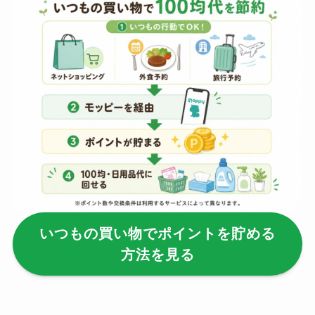
【100均】ダイソー/
セリア等でポイズン
リムーバーは買え
る？使い方や選び方
を解説！
【100均】ダイソー/
セリア等でフロアラ
バーほうきは買え
る？選び方＆使い方
を徹底ガイド！
いつもの買い物でポイントを貯める
【100均】ダイソー/
方法を見る
セリア等でハンディ
ファンカバーは買え
る？おすすめ素材＆