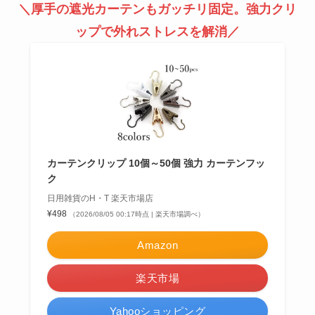
＼厚手の遮光カーテンもガッチリ固定。強力クリ
ップで外れストレスを解消／
カーテンクリップ 10個～50個 強力 カーテンフッ
ク
日用雑貨のH・T 楽天市場店
¥498
（2026/08/05 00:17時点 | 楽天市場調べ）
Amazon
楽天市場
Yahooショッピング