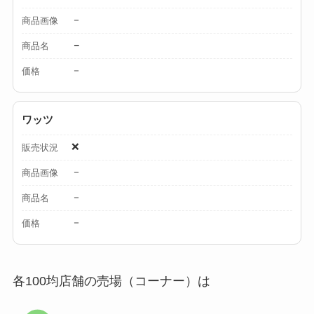
ミルは買える？手
－
商品画像
動・電動・ワンハン
－
商品名
ドの違いもわかりや
すく解説！
－
価格
【100均】ダイソー/
ワッツ
セリア等でチャイル
ドシートカバーは買
❌
販売状況
える？代用品＆おす
－
商品画像
すめ通販も紹介！
－
商品名
【100均】ダイソー/
－
価格
セリア等でテントロ
ープ用LEDライトは
買える？人気アイテ
各100均店舗の売場（コーナー）は
ムと選び方のコツを
解説！