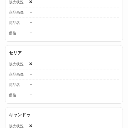
❌
販売状況
る？選び方＆使い方
－
商品画像
を徹底ガイド！
－
商品名
【100均】ダイソー/
－
価格
セリア等でハンディ
ファンカバーは買え
る？おすすめ素材＆
セリア
選び方ガイド！
❌
販売状況
【100均】ダイソー/
－
商品画像
セリア等で帽子クリ
－
商品名
ップは買える？使い
－
方とおすすめも紹
価格
介！
キャンドゥ
【100均】ダイソー/
セリア等でスパイス
❌
販売状況