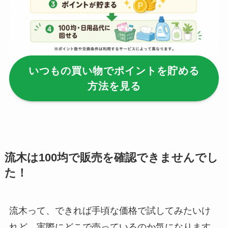
セリア等でフロアラ
バーほうきは買え
る？選び方＆使い方
を徹底ガイド！
いつもの買い物でポイントを貯める
【100均】ダイソー/
方法を見る
セリア等でハンディ
ファンカバーは買え
る？おすすめ素材＆
選び方ガイド！
【100均】ダイソー/
流木は100均で販売を確認できませんでし
セリア等で帽子クリ
た！
ップは買える？使い
方とおすすめも紹
介！
流木って、できれば手頃な価格で試してみたいけ
れど、実際にどこで売っているのか気になります