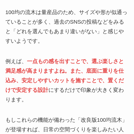
を解説！
100均の流木は量産品のため、サイズや形が似通っ
【100均】ダイソー/
ていることが多く、過去のSNSの投稿などをみる
セリア等でフロアラ
と「どれを選んでもあまり違いがない」と感じや
バーほうきは買え
すいようです。
る？選び方＆使い方
を徹底ガイド！
例えば、
一点もの感を出すことで、選ぶ楽しさと
【100均】ダイソー/
満足感が高まりますよね。また、
底面に重りを仕
セリア等でハンディ
込み、安定しやすいカットを施すことで、置くだ
ファンカバーは買え
る？おすすめ素材＆
けで安定する設計
にするだけで印象が大きく変わ
選び方ガイド！
ります。
【100均】ダイソー/
もしこれらの機能が備わった「改良版100均流木」
セリア等で帽子クリ
ップは買える？使い
が登場すれば、日常の空間づくりを楽しみたい人