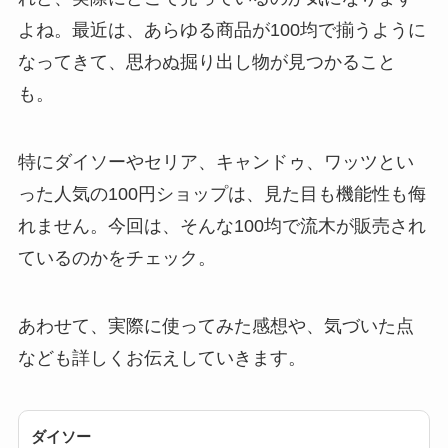
【100均】ダイソー/
よね。最近は、あらゆる商品が100均で揃うように
セリア等でスパイス
なってきて、思わぬ掘り出し物が見つかること
ミルは買える？手
動・電動・ワンハン
も。
ドの違いもわかりや
すく解説！
特にダイソーやセリア、キャンドゥ、ワッツとい
った人気の100円ショップは、見た目も機能性も侮
【100均】ダイソー/
セリア等でチャイル
れません。今回は、そんな100均で流木が販売され
ドシートカバーは買
ているのかをチェック。
える？代用品＆おす
すめ通販も紹介！
あわせて、実際に使ってみた感想や、気づいた点
【100均】ダイソー/
なども詳しくお伝えしていきます。
セリア等でテントロ
ープ用LEDライトは
買える？人気アイテ
ダイソー