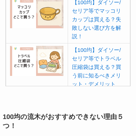
【100均】ダイソー/
セリア等でマッコリ
カップは買える？失
敗しない選び方を解
説！
【100均】ダイソー/
セリア等でトラベル
圧縮袋は買える？買
う前に知るべきメリ
ット・デメリット
は？
【100均】ダイソー/
セリア等でポイズン
100均の流木がおすすめできない理由５
リムーバーは買え
つ！
る？使い方や選び方