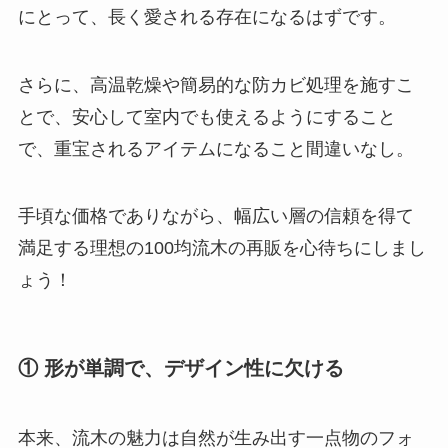
方とおすすめも紹
にとって、長く愛される存在になるはずです。
介！
【100均】ダイソー/
さらに、高温乾燥や簡易的な防カビ処理を施すこ
セリア等でスパイス
とで、安心して室内でも使えるようにすること
ミルは買える？手
で、重宝されるアイテムになること間違いなし。
動・電動・ワンハン
ドの違いもわかりや
手頃な価格でありながら、幅広い層の信頼を得て
すく解説！
満足する理想の100均流木の再販を心待ちにしまし
【100均】ダイソー/
ょう！
セリア等でチャイル
ドシートカバーは買
える？代用品＆おす
① 形が単調で、デザイン性に欠ける
すめ通販も紹介！
【100均】ダイソー/
本来、流木の魅力は自然が生み出す一点物のフォ