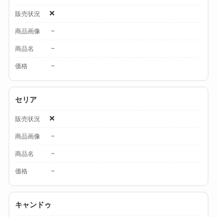
ムと選び方のコツを
❌
販売状況
解説！
－
商品画像
【100均】ダイソー/
－
商品名
セリア等でカトラリ
－
価格
ー収納ポーチは買え
る？選び方＆活用
法！
セリア
❌
販売状況
－
商品画像
－
商品名
－
価格
キャンドゥ