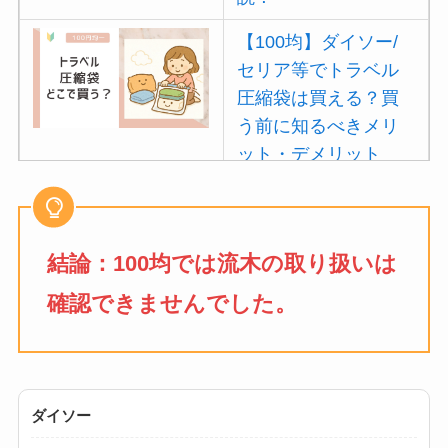
【100均】ダイソー/
セリア等でトラベル
圧縮袋は買える？買
う前に知るべきメリ
ット・デメリット
は？
【100均】ダイソー/
セリア等でポイズン
結論：100均では流木の取り扱いは
リムーバーは買え
確認できませんでした。
る？使い方や選び方
を解説！
【100均】ダイソー/
セリア等でフロアラ
ダイソー
バーほうきは買え