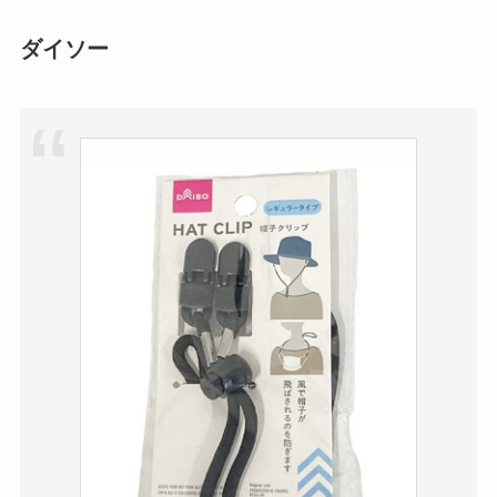
ープ用LEDライトは
買える？人気アイテ
ダイソー
ムと選び方のコツを
解説！
【100均】ダイソー/
セリア等でカトラリ
ー収納ポーチは買え
る？選び方＆活用
法！