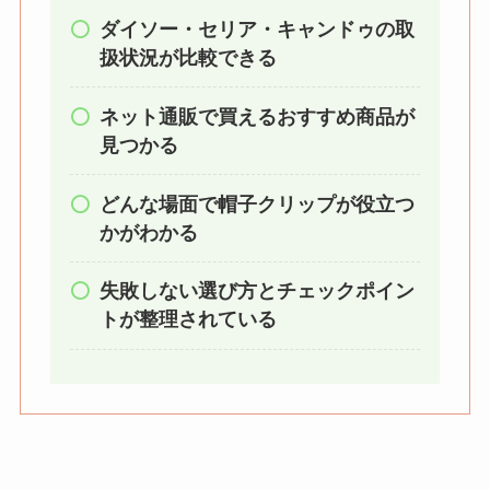
ミルは買える？手
ダイソー・セリア・キャンドゥの取
動・電動・ワンハン
扱状況が比較できる
ドの違いもわかりや
すく解説！
ネット通販で買えるおすすめ商品が
見つかる
【100均】ダイソー/
セリア等でチャイル
どんな場面で帽子クリップが役立つ
ドシートカバーは買
かがわかる
える？代用品＆おす
すめ通販も紹介！
失敗しない選び方とチェックポイン
トが整理されている
【100均】ダイソー/
セリア等でテントロ
ープ用LEDライトは
買える？人気アイテ
ムと選び方のコツを
解説！