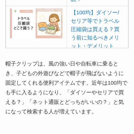
【100均】ダイソー/
セリア等でトラベル
圧縮袋は買える？買
う前に知るべきメリ
ット・デメリット
は？
帽子クリップは、風の強い日や自転車に乗ると
【100均】ダイソー/
き、子どもの外遊びなどで帽子が飛ばないように
セリア等でポイズン
固定してくれる便利アイテムです。近年は100均で
リムーバーは買え
も手に入るようになり、「ダイソーやセリアで買
る？使い方や選び方
を解説！
える？」「ネット通販とどっちがいいの？」と気
になって検索する人が増えています。
【100均】ダイソー/
セリア等でフロアラ
バーほうきは買え