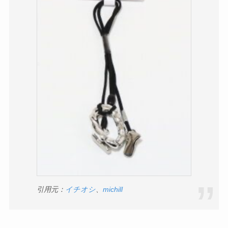
引用元：
イチオシ
、
michill