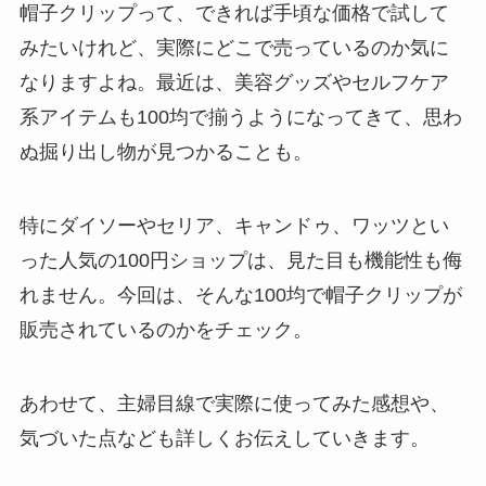
介！
帽子クリップって、できれば手頃な価格で試して
みたいけれど、実際にどこで売っているのか気に
【100均】ダイソー/
なりますよね。最近は、美容グッズやセルフケア
セリア等でスパイス
系アイテムも100均で揃うようになってきて、思わ
ミルは買える？手
動・電動・ワンハン
ぬ掘り出し物が見つかることも。
ドの違いもわかりや
すく解説！
特にダイソーやセリア、キャンドゥ、ワッツとい
った人気の100円ショップは、見た目も機能性も侮
【100均】ダイソー/
セリア等でチャイル
れません。今回は、そんな100均で帽子クリップが
ドシートカバーは買
販売されているのかをチェック。
える？代用品＆おす
すめ通販も紹介！
あわせて、主婦目線で実際に使ってみた感想や、
【100均】ダイソー/
気づいた点なども詳しくお伝えしていきます。
セリア等でテントロ