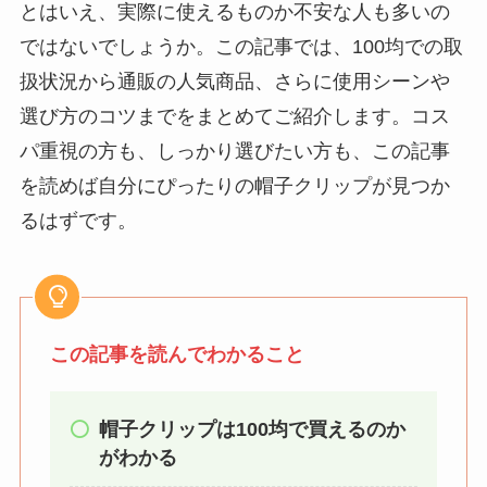
とはいえ、実際に使えるものか不安な人も多いの
る？選び方＆使い方
ではないでしょうか。この記事では、100均での取
を徹底ガイド！
扱状況から通販の人気商品、さらに使用シーンや
【100均】ダイソー/
選び方のコツまでをまとめてご紹介します。コス
セリア等でハンディ
パ重視の方も、しっかり選びたい方も、この記事
ファンカバーは買え
を読めば自分にぴったりの帽子クリップが見つか
る？おすすめ素材＆
るはずです。
選び方ガイド！
【100均】ダイソー/
セリア等で帽子クリ
ップは買える？使い
この記事を読んでわかること
方とおすすめも紹
介！
帽子クリップは100均で買えるのか
【100均】ダイソー/
がわかる
セリア等でスパイス