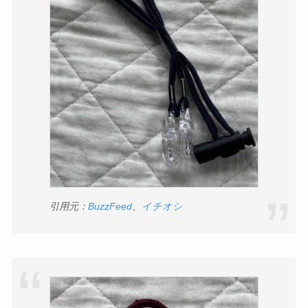
引用元：
BuzzFeed
、
イチオシ