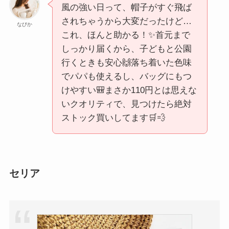
風の強い日って、帽子がすぐ飛ば
されちゃうから大変だったけど…
なびか
これ、ほんと助かる！✨首元まで
しっかり届くから、子どもと公園
行くときも安心🙌落ち着いた色味
でパパも使えるし、バッグにもつ
けやすい🎒まさか110円とは思えな
いクオリティで、見つけたら絶対
ストック買いしてます🛒💨
セリア