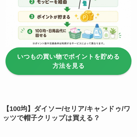
【100均】ダイソー/
セリア等でフロアラ
バーほうきは買え
る？選び方＆使い方
を徹底ガイド！
いつもの買い物でポイントを貯める
【100均】ダイソー/
方法を見る
セリア等でハンディ
ファンカバーは買え
る？おすすめ素材＆
選び方ガイド！
【100均】ダイソー/
【100均】ダイソー/セリア/キャンドゥ/ワ
セリア等で帽子クリ
ッツで帽子クリップは買える？
ップは買える？使い
方とおすすめも紹