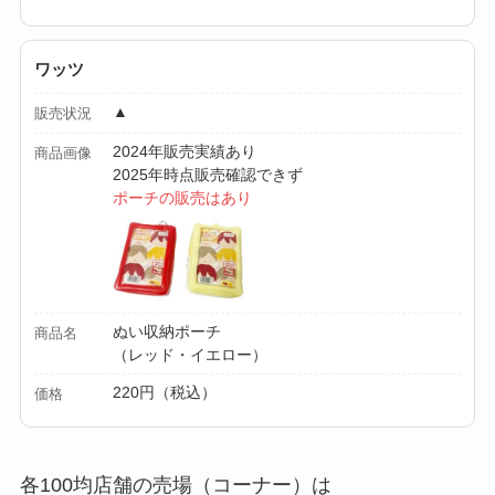
【100均】ダイソー/
セリア等でカトラリ
ー収納ポーチは買え
ワッツ
る？選び方＆活用
▲
販売状況
法！
2024年販売実績あり
商品画像
2025年時点販売確認できず
ポーチの販売はあり
ぬい収納ポーチ
商品名
（レッド・イエロー）
220円（税込）
価格
各100均店舗の売場（コーナー）は