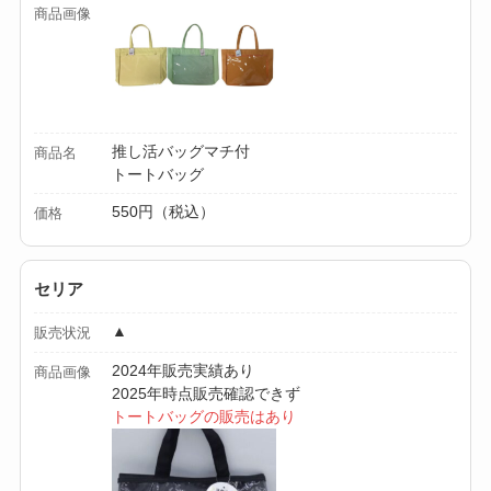
商品画像
を徹底ガイド！
【100均】ダイソー/
セリア等でハンディ
ファンカバーは買え
推し活バッグマチ付
商品名
る？おすすめ素材＆
トートバッグ
選び方ガイド！
550円（税込）
価格
【100均】ダイソー/
セリア等で帽子クリ
セリア
ップは買える？使い
方とおすすめも紹
▲
販売状況
介！
2024年販売実績あり
商品画像
2025年時点販売確認できず
【100均】ダイソー/
トートバッグの販売はあり
セリア等でスパイス
ミルは買える？手