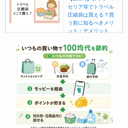
セリア等でトラベル
圧縮袋は買える？買
う前に知るべきメリ
ット・デメリット
は？
【100均】ダイソー/
セリア等でポイズン
リムーバーは買え
る？使い方や選び方
を解説！
【100均】ダイソー/
セリア等でフロアラ
バーほうきは買え
る？選び方＆使い方