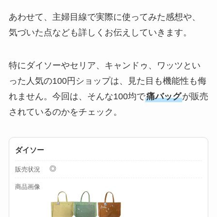
ドの違いもわかりや
あわせて、主婦目線で実際に使ってみた感想や、
すく解説！
気づいた点なども詳しくお伝えしていきます。
【100均】ダイソー/
セリア等でチャイル
特にダイソーやセリア、キャンドゥ、ワッツとい
ドシートカバーは買
った人気の100円ショップは、見た目も機能性も侮
える？代用品＆おす
れません。今回は、そんな100均で
痛バッグ
が販売
すめ通販も紹介！
されているのかをチェック。
【100均】ダイソー/
セリア等でテントロ
ダイソー
ープ用LEDライトは
買える？人気アイテ
◎
販売状況
ムと選び方のコツを
商品画像
解説！
【100均】ダイソー/