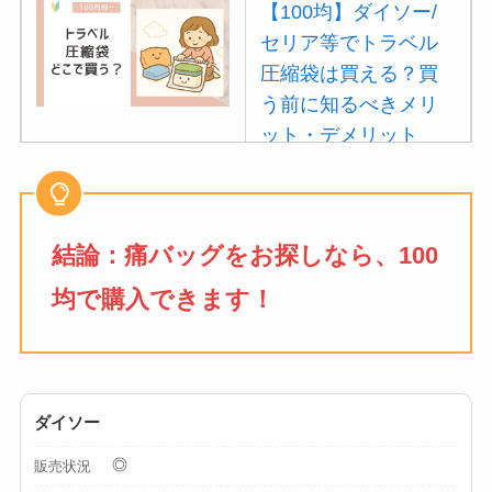
【100均】ダイソー/
セリア等でトラベル
圧縮袋は買える？買
う前に知るべきメリ
ット・デメリット
は？
【100均】ダイソー/
セリア等でポイズン
結論：痛バッグをお探しなら、100
リムーバーは買え
均で購入できます！
る？使い方や選び方
を解説！
【100均】ダイソー/
セリア等でフロアラ
ダイソー
バーほうきは買え
◎
販売状況
る？選び方＆使い方