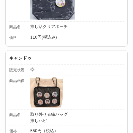
動・電動・ワンハン
ドの違いもわかりや
すく解説！
推し活クリアポーチ
商品名
【100均】ダイソー/
110円(税込み)
価格
セリア等でチャイル
ドシートカバーは買
キャンドゥ
える？代用品＆おす
すめ通販も紹介！
◎
販売状況
【100均】ダイソー/
商品画像
セリア等でテントロ
ープ用LEDライトは
買える？人気アイテ
ムと選び方のコツを
取り外せる痛バッグ
商品名
推しハピ
解説！
550円（税込）
価格