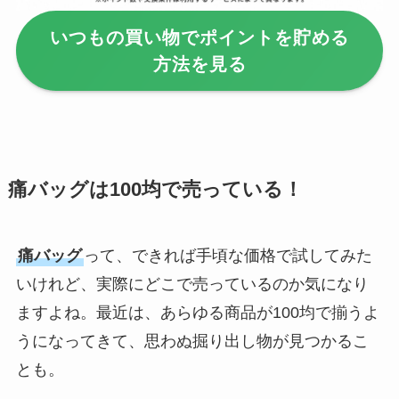
を徹底ガイド！
いつもの買い物でポイントを貯める
【100均】ダイソー/
方法を見る
セリア等でハンディ
ファンカバーは買え
る？おすすめ素材＆
選び方ガイド！
【100均】ダイソー/
痛バッグは100均で売っている！
セリア等で帽子クリ
ップは買える？使い
痛バッグ
って、できれば手頃な価格で試してみた
方とおすすめも紹
介！
いけれど、実際にどこで売っているのか気になり
ますよね。最近は、あらゆる商品が100均で揃うよ
【100均】ダイソー/
うになってきて、思わぬ掘り出し物が見つかるこ
セリア等でスパイス
とも。
ミルは買える？手
動・電動・ワンハン