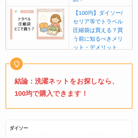
【100均】ダイソー/
セリア等でトラベル
圧縮袋は買える？買
う前に知るべきメリ
ット・デメリット
は？
【100均】ダイソー/
セリア等でポイズン
結論：
洗濯ネット
をお探しなら、
リムーバーは買え
100均で購入できます！
る？使い方や選び方
を解説！
【100均】ダイソー/
セリア等でフロアラ
ダイソー
バーほうきは買え