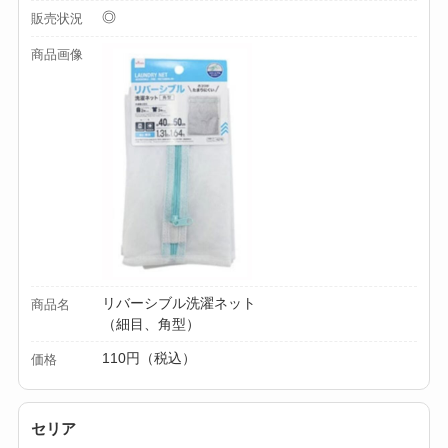
買える？人気アイテ
◎
販売状況
ムと選び方のコツを
商品画像
解説！
【100均】ダイソー/
セリア等でカトラリ
ー収納ポーチは買え
る？選び方＆活用
法！
リバーシブル洗濯ネット
商品名
（細目、角型）
110円（税込）
価格
セリア