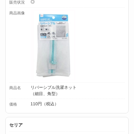
◎
販売状況
る？選び方＆使い方
商品画像
を徹底ガイド！
【100均】ダイソー/
セリア等でハンディ
ファンカバーは買え
る？おすすめ素材＆
選び方ガイド！
【100均】ダイソー/
セリア等で帽子クリ
リバーシブル洗濯ネット
商品名
ップは買える？使い
（細目、角型）
方とおすすめも紹
110円（税込）
価格
介！
【100均】ダイソー/
セリア
セリア等でスパイス