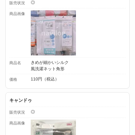
◎
販売状況
ミルは買える？手
動・電動・ワンハン
商品画像
ドの違いもわかりや
すく解説！
【100均】ダイソー/
セリア等でチャイル
ドシートカバーは買
きめが細かいシルク
商品名
える？代用品＆おす
風洗濯ネット角形
すめ通販も紹介！
110円（税込）
価格
【100均】ダイソー/
セリア等でテントロ
キャンドゥ
ープ用LEDライトは
◎
販売状況
買える？人気アイテ
商品画像
ムと選び方のコツを
解説！