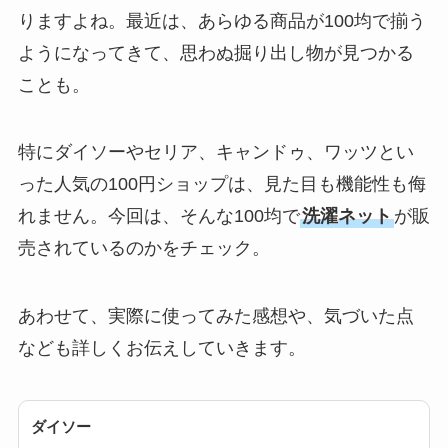
りますよね。最近は、あらゆる商品が100均で揃う
【100均】ダイソー/
ようになってきて、思わぬ掘り出し物が見つかる
セリア等でスパイス
ことも。
ミルは買える？手
動・電動・ワンハン
ドの違いもわかりや
特にダイソーやセリア、キャンドゥ、ワッツとい
すく解説！
った人気の100円ショップは、見た目も機能性も侮
【100均】ダイソー/
れません。今回は、そんな100均で
洗濯ネット
が販
セリア等でチャイル
売されているのかをチェック。
ドシートカバーは買
える？代用品＆おす
あわせて、実際に使ってみた感想や、気づいた点
すめ通販も紹介！
なども詳しくお伝えしていきます。
【100均】ダイソー/
セリア等でテントロ
ダイソー
ープ用LEDライトは