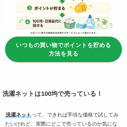
【100均】ダイソー/
セリア等でフロアラ
バーほうきは買え
る？選び方＆使い方
を徹底ガイド！
いつもの買い物でポイントを貯める
【100均】ダイソー/
方法を見る
セリア等でハンディ
ファンカバーは買え
る？おすすめ素材＆
選び方ガイド！
【100均】ダイソー/
洗濯ネットは100均で売っている！
セリア等で帽子クリ
ップは買える？使い
洗濯ネット
って、できれば手頃な価格で試してみ
方とおすすめも紹
介！
たいけれど、実際にどこで売っているのか気にな