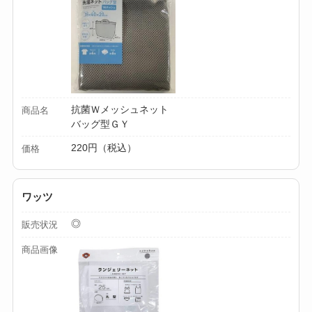
【100均】ダイソー/
セリア等でカトラリ
ー収納ポーチは買え
る？選び方＆活用
法！
抗菌Ｗメッシュネット
商品名
バッグ型ＧＹ
220円（税込）
価格
ワッツ
◎
販売状況
商品画像