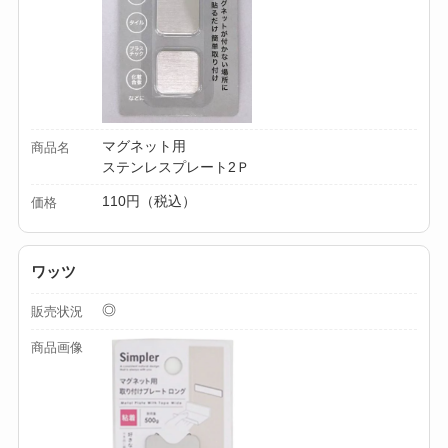
【100均】ダイソー/
セリア等でカトラリ
ー収納ポーチは買え
る？選び方＆活用
マグネット用
商品名
法！
ステンレスプレート2Ｐ
110円（税込）
価格
ワッツ
◎
販売状況
商品画像