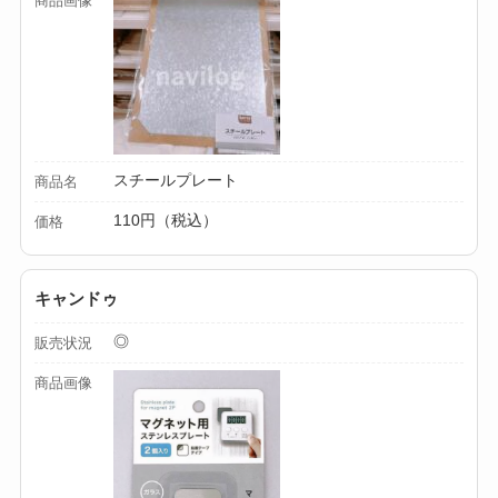
商品画像
ミルは買える？手
動・電動・ワンハン
ドの違いもわかりや
すく解説！
【100均】ダイソー/
スチールプレート
商品名
セリア等でチャイル
110円（税込）
ドシートカバーは買
価格
える？代用品＆おす
すめ通販も紹介！
キャンドゥ
【100均】ダイソー/
◎
販売状況
セリア等でテントロ
商品画像
ープ用LEDライトは
買える？人気アイテ
ムと選び方のコツを
解説！