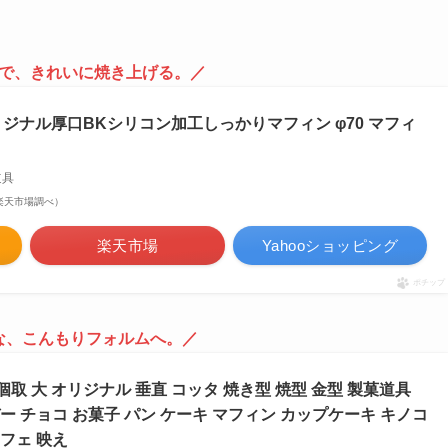
で、きれいに焼き上げる。／
 オリジナル厚口BKシリコン加工しっかりマフィン φ70 マフィ
道具
 | 楽天市場調べ）
楽天市場
Yahooショッピング
ポチップ
な、こんもりフォルムへ。／
 6個取 大 オリジナル 垂直 コッタ 焼き型 焼型 金型 製菓道具
デー チョコ お菓子 パン ケーキ マフィン カップケーキ キノコ
カフェ 映え