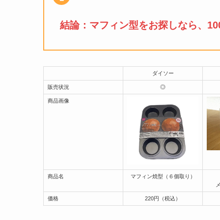
結論：
マフィン型
をお探しなら、1
ダイソー
販売状況
◎
商品画像
商品名
マフィン焼型（６個取り）
価格
220円（税込）