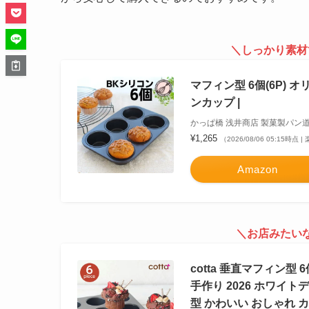
＼しっかり素材
マフィン型 6個(6P)
ンカップ |
かっぱ橋 浅井商店 製菓製パン
¥1,265
（2026/08/06 05:15時点
Amazon
＼お店みたい
cotta 垂直マフィン型
手作り 2026 ホワイト
型 かわいい おしゃれ 