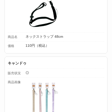
ミルは買える？手
動・電動・ワンハン
ドの違いもわかりや
すく解説！
【100均】ダイソー/
ネックストラップ 48cm
商品名
セリア等でチャイル
110円（税込）
価格
ドシートカバーは買
える？代用品＆おす
キャンドゥ
すめ通販も紹介！
◎
販売状況
【100均】ダイソー/
セリア等でテントロ
商品画像
ープ用LEDライトは
買える？人気アイテ
ムと選び方のコツを
解説！