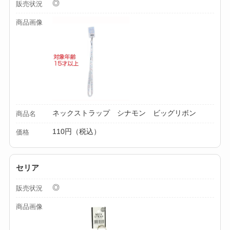
◎
販売状況
る？選び方＆使い方
商品画像
を徹底ガイド！
【100均】ダイソー/
セリア等でハンディ
ファンカバーは買え
る？おすすめ素材＆
選び方ガイド！
ネックストラップ シナモン ビッグリボン
商品名
【100均】ダイソー/
110円（税込）
価格
セリア等で帽子クリ
ップは買える？使い
セリア
方とおすすめも紹
介！
◎
販売状況
商品画像
【100均】ダイソー/
セリア等でスパイス