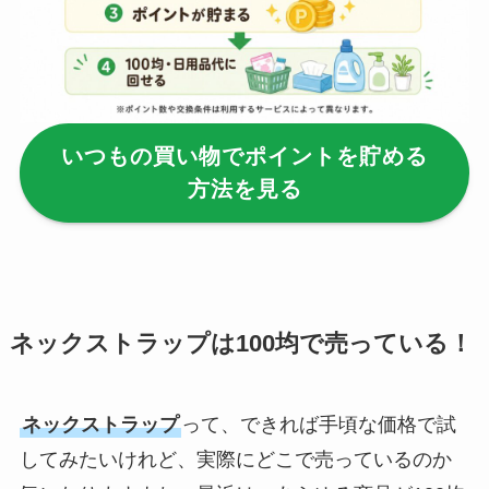
セリア等でフロアラ
バーほうきは買え
る？選び方＆使い方
を徹底ガイド！
いつもの買い物でポイントを貯める
【100均】ダイソー/
方法を見る
セリア等でハンディ
ファンカバーは買え
る？おすすめ素材＆
選び方ガイド！
【100均】ダイソー/
ネックストラップは100均で売っている！
セリア等で帽子クリ
ップは買える？使い
ネックストラップ
って、できれば手頃な価格で試
方とおすすめも紹
介！
してみたいけれど、実際にどこで売っているのか