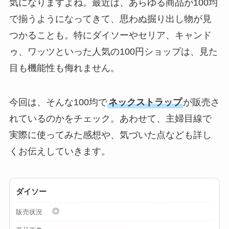
気になりますよね。最近は、あらゆる商品が100均
【100均】ダイソー/
で揃うようになってきて、思わぬ掘り出し物が見
セリア等でスパイス
つかることも。特にダイソーやセリア、キャンド
ミルは買える？手
動・電動・ワンハン
ゥ、ワッツといった人気の100円ショップは、見た
ドの違いもわかりや
目も機能性も侮れません。
すく解説！
【100均】ダイソー/
今回は、そんな100均で
ネックストラップ
が販売さ
セリア等でチャイル
れているのかをチェック。あわせて、主婦目線で
ドシートカバーは買
実際に使ってみた感想や、気づいた点なども詳し
える？代用品＆おす
くお伝えしていきます。
すめ通販も紹介！
【100均】ダイソー/
ダイソー
セリア等でテントロ
ープ用LEDライトは
◎
販売状況
買える？人気アイテ