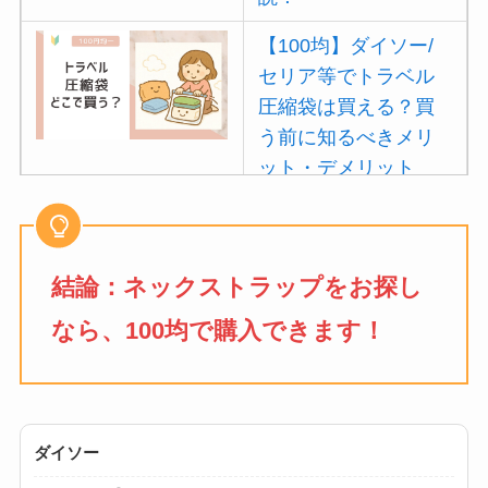
【100均】ダイソー/
セリア等でトラベル
圧縮袋は買える？買
う前に知るべきメリ
ット・デメリット
は？
【100均】ダイソー/
セリア等でポイズン
結論：ネックストラップをお探し
リムーバーは買え
なら、100均で購入できます！
る？使い方や選び方
を解説！
【100均】ダイソー/
セリア等でフロアラ
ダイソー
バーほうきは買え