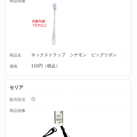
商品画像
ムと選び方のコツを
解説！
【100均】ダイソー/
セリア等でカトラリ
ー収納ポーチは買え
る？選び方＆活用
ネックストラップ シナモン ビッグリボン
商品名
法！
110円（税込）
価格
セリア
◎
販売状況
商品画像