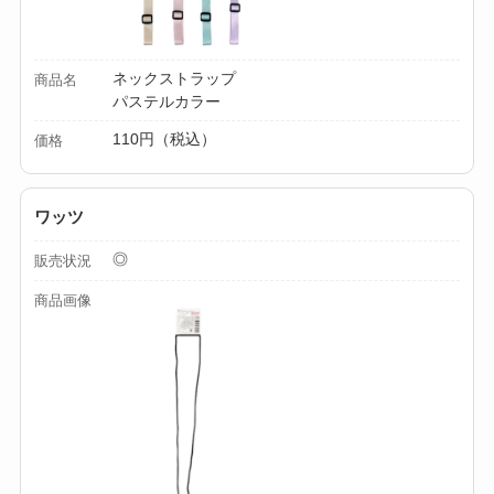
【100均】ダイソー/
セリア等でカトラリ
ネックストラップ
商品名
パステルカラー
ー収納ポーチは買え
る？選び方＆活用
110円（税込）
価格
法！
ワッツ
◎
販売状況
商品画像