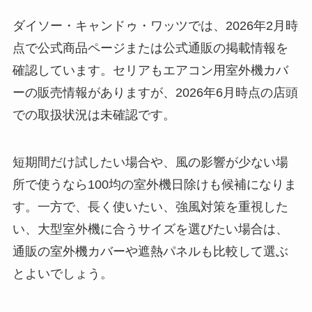
る？選び方＆使い方
ダイソー・キャンドゥ・ワッツでは、2026年2月時
を徹底ガイド！
点で公式商品ページまたは公式通販の掲載情報を
【100均】ダイソー/
確認しています。セリアもエアコン用室外機カバ
セリア等でハンディ
ーの販売情報がありますが、2026年6月時点の店頭
ファンカバーは買え
での取扱状況は未確認です。
る？おすすめ素材＆
選び方ガイド！
短期間だけ試したい場合や、風の影響が少ない場
【100均】ダイソー/
所で使うなら100均の室外機日除けも候補になりま
セリア等で帽子クリ
す。一方で、長く使いたい、強風対策を重視した
ップは買える？使い
い、大型室外機に合うサイズを選びたい場合は、
方とおすすめも紹
通販の室外機カバーや遮熱パネルも比較して選ぶ
介！
とよいでしょう。
【100均】ダイソー/
セリア等でスパイス