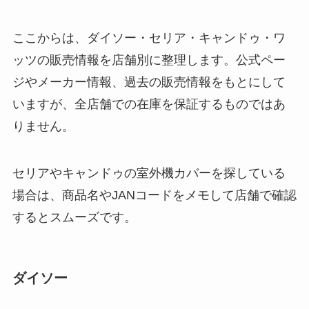
る？使い方や選び方
を解説！
ここからは、ダイソー・セリア・キャンドゥ・ワ
【100均】ダイソー/
ッツの販売情報を店舗別に整理します。公式ペー
セリア等でフロアラ
ジやメーカー情報、過去の販売情報をもとにして
バーほうきは買え
いますが、全店舗での在庫を保証するものではあ
る？選び方＆使い方
りません。
を徹底ガイド！
【100均】ダイソー/
セリアやキャンドゥの室外機カバーを探している
セリア等でハンディ
場合は、商品名やJANコードをメモして店舗で確認
ファンカバーは買え
る？おすすめ素材＆
するとスムーズです。
選び方ガイド！
【100均】ダイソー/
ダイソー
セリア等で帽子クリ
ップは買える？使い