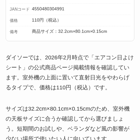
セリア等でテントロ
4550480304991
JANコード
ープ用LEDライトは
110円（税込）
価格
買える？人気アイテ
商品サイズ：32.2cm×80.1cm×0.15cm
ムと選び方のコツを
備考
解説！
【100均】ダイソー/
ダイソーでは、2026年2月時点で「エアコン日よけ
セリア等でカトラリ
シート」の公式商品ページ掲載情報を確認してい
ー収納ポーチは買え
ます。室外機の上面に置いて直射日光をやわらげ
る？選び方＆活用
るタイプで、価格は110円（税込）です。
法！
サイズは32.2cm×80.1cm×0.15cmのため、室外機
の天板サイズに合うか確認してから選びましょ
う。短期間のお試しや、ベランダなど風の影響が
少ない場所で使いたい人に向いています。