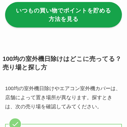
いつもの買い物でポイントを貯める
【100均】ダイソー/
方法を見る
セリア等でハンディ
ファンカバーは買え
る？おすすめ素材＆
選び方ガイド！
【100均】ダイソー/
100均の室外機日除けはどこに売ってる？
セリア等で帽子クリ
売り場と探し方
ップは買える？使い
方とおすすめも紹
介！
100均の室外機日除けやエアコン室外機カバーは、
店舗によって置き場所が異なります。探すとき
【100均】ダイソー/
は、次の売り場を確認してみてください。
セリア等でスパイス
ミルは買える？手
動・電動・ワンハン