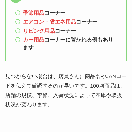
ドの違いもわかりや
季節用品
コーナー
すく解説！
エアコン・省エネ用品
コーナー
【100均】ダイソー/
リビング用品
コーナー
セリア等でチャイル
カー用品
コーナーに置かれる例もあり
ドシートカバーは買
ます
える？代用品＆おす
すめ通販も紹介！
【100均】ダイソー/
見つからない場合は、店員さんに商品名やJANコー
セリア等でテントロ
ドを伝えて確認するのが早いです。100均商品は、
ープ用LEDライトは
店舗の規模、季節、入荷状況によって在庫や取扱
買える？人気アイテ
状況が変わります。
ムと選び方のコツを
解説！
【100均】ダイソー/