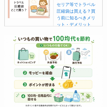
セリア等でトラベル
圧縮袋は買える？買
う前に知るべきメリ
ット・デメリット
は？
【100均】ダイソー/
セリア等でポイズン
リムーバーは買え
る？使い方や選び方
を解説！
【100均】ダイソー/
セリア等でフロアラ
バーほうきは買え
る？選び方＆使い方
を徹底ガイド！