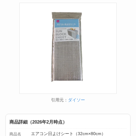
方とおすすめも紹
介！
【100均】ダイソー/
セリア等でスパイス
ミルは買える？手
動・電動・ワンハン
ドの違いもわかりや
すく解説！
【100均】ダイソー/
セリア等でチャイル
引用元：
ダイソー
ドシートカバーは買
える？代用品＆おす
すめ通販も紹介！
商品詳細（2026年2月時点）
【100均】ダイソー/
エアコン日よけシート（32cm×80cm）
商品名