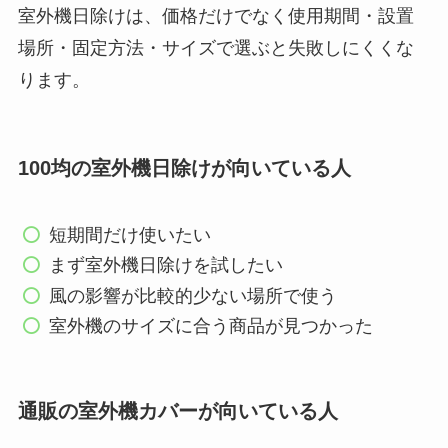
室外機日除けは、価格だけでなく使用期間・設置
【100均】ダイソー/
場所・固定方法・サイズで選ぶと失敗しにくくな
セリア等でフロアラ
ります。
バーほうきは買え
る？選び方＆使い方
を徹底ガイド！
100均の室外機日除けが向いている人
【100均】ダイソー/
セリア等でハンディ
短期間だけ使いたい
ファンカバーは買え
まず室外機日除けを試したい
る？おすすめ素材＆
風の影響が比較的少ない場所で使う
選び方ガイド！
室外機のサイズに合う商品が見つかった
【100均】ダイソー/
セリア等で帽子クリ
ップは買える？使い
通販の室外機カバーが向いている人
方とおすすめも紹