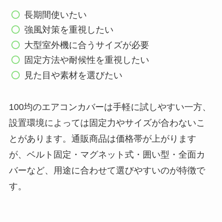
介！
長期間使いたい
【100均】ダイソー/
強風対策を重視したい
セリア等でスパイス
大型室外機に合うサイズが必要
ミルは買える？手
固定方法や耐候性を重視したい
動・電動・ワンハン
見た目や素材を選びたい
ドの違いもわかりや
すく解説！
100均のエアコンカバーは手軽に試しやすい一方、
【100均】ダイソー/
設置環境によっては固定力やサイズが合わないこ
セリア等でチャイル
とがあります。通販商品は価格帯が上がります
ドシートカバーは買
が、ベルト固定・マグネット式・囲い型・全面カ
える？代用品＆おす
バーなど、用途に合わせて選びやすいのが特徴で
すめ通販も紹介！
す。
【100均】ダイソー/
セリア等でテントロ