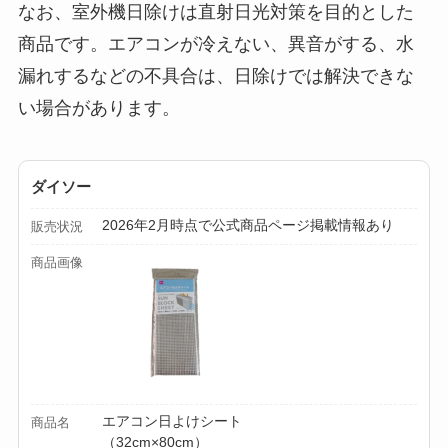
なお、室外機日除けは直射日光対策を目的とした
ミルは買える？手
動・電動・ワンハン
商品です。エアコンが冷えない、異音がする、水
ドの違いもわかりや
漏れするなどの不具合は、日除けでは解決できな
すく解説！
い場合があります。
【100均】ダイソー/
セリア等でチャイル
ダイソー
ドシートカバーは買
2026年2月時点で公式商品ページ掲載情報あり
える？代用品＆おす
販売状況
すめ通販も紹介！
商品画像
【100均】ダイソー/
セリア等でテントロ
ープ用LEDライトは
買える？人気アイテ
ムと選び方のコツを
エアコン日よけシート
商品名
解説！
（32cm×80cm）