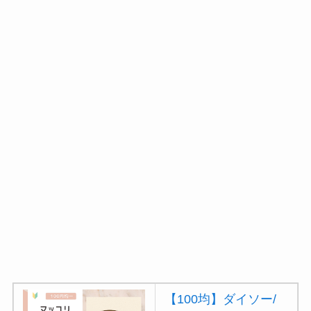
セリア等でカトラリ
ー収納ポーチは買え
る？選び方＆活用
法！
【100均】ダイソー/