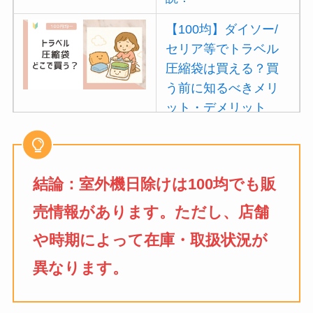
【100均】ダイソー/
セリア等でトラベル
圧縮袋は買える？買
う前に知るべきメリ
ット・デメリット
は？
【100均】ダイソー/
セリア等でポイズン
結論：室外機日除けは100均でも販
リムーバーは買え
売情報があります。ただし、店舗
る？使い方や選び方
を解説！
や時期によって在庫・取扱状況が
異なります。
【100均】ダイソー/
セリア等でフロアラ
バーほうきは買え