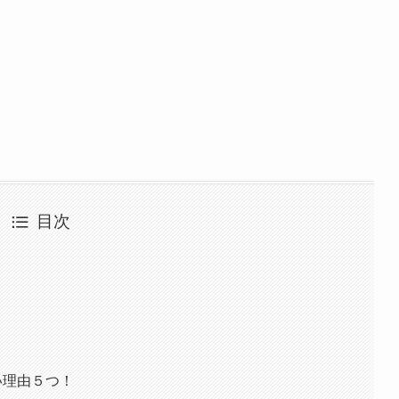
目次
い理由５つ！