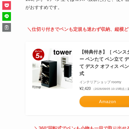
がおすすめです。
＼
仕切り付きでペンも定規も迷わず収納、縦横ど
【特典付き】［ ペンスタ
ー ペンたて ペン立て 
て デスク オフィス ペン
式
インテリアショップ roomy
¥2,420
（2026/08/05 10:15時点
Amazon
＼360°回転式でペンも小物も一目で取り出