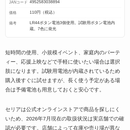
【100均】ダイソー/
4952583038894
JANコード
セリア等でカトラリ
110円（税込）
価格
ー収納ポーチは買え
LR44ボタン電池3個使用。試験用ボタン電池内
備考
る？選び方＆活用
蔵。7色に発光
法！
短時間の使用、小規模イベント、家庭内のパーテ
ィー、応援上映などで手軽に使いたい場合は選択
肢になります。試験用電池が内蔵されているため
購入後すぐに試せますが、長く使う予定がある場
合は予備電池も用意しておくと安心です。
セリアは公式オンラインストアで商品を探しにく
いため、2026年7月現在の取扱状況は実店舗での確
認が必要です。店舗によって在庫や売り場が異な