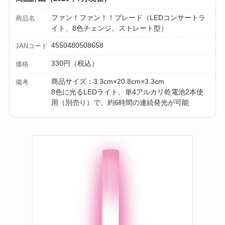
える？代用品＆おす
ファン！ファン！！ブレード（LEDコンサートラ
商品名
すめ通販も紹介！
イト、8色チェンジ、ストレート型）
【100均】ダイソー/
4550480508658
JANコード
セリア等でテントロ
330円（税込）
価格
ープ用LEDライトは
商品サイズ：3.3cm×20.8cm×3.3cm
備考
買える？人気アイテ
8色に光るLEDライト。単4アルカリ乾電池2本使
ムと選び方のコツを
用（別売り）で、約6時間の連続発光が可能
解説！
【100均】ダイソー/
セリア等でカトラリ
ー収納ポーチは買え
る？選び方＆活用
法！