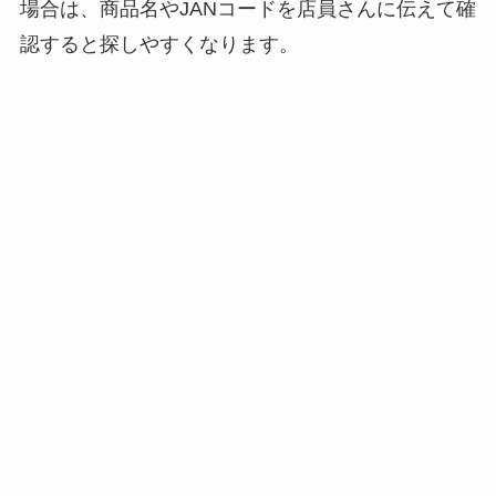
場合は、商品名やJANコードを店員さんに伝えて確
セリア等でテントロ
認すると探しやすくなります。
ープ用LEDライトは
買える？人気アイテ
ムと選び方のコツを
解説！
【100均】ダイソー/
セリア等でカトラリ
ー収納ポーチは買え
る？選び方＆活用
法！