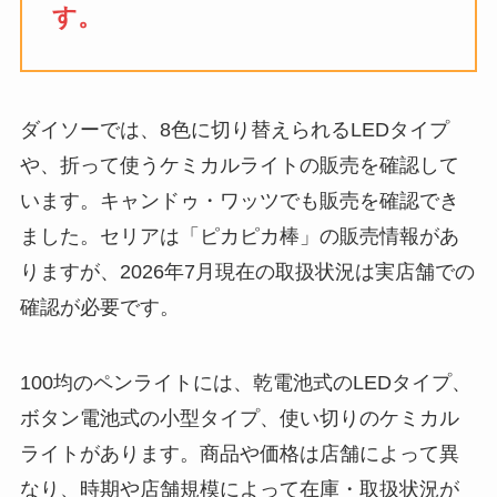
す。
る？選び方＆使い方
を徹底ガイド！
【100均】ダイソー/
ダイソーでは、8色に切り替えられるLEDタイプ
セリア等でハンディ
や、折って使うケミカルライトの販売を確認して
ファンカバーは買え
る？おすすめ素材＆
います。キャンドゥ・ワッツでも販売を確認でき
選び方ガイド！
ました。セリアは「ピカピカ棒」の販売情報があ
りますが、2026年7月現在の取扱状況は実店舗での
【100均】ダイソー/
確認が必要です。
セリア等で帽子クリ
ップは買える？使い
方とおすすめも紹
100均のペンライトには、乾電池式のLEDタイプ、
介！
ボタン電池式の小型タイプ、使い切りのケミカル
【100均】ダイソー/
ライトがあります。商品や価格は店舗によって異
セリア等でスパイス
なり、時期や店舗規模によって在庫・取扱状況が