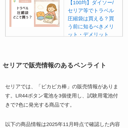
【100均】ダイソー/
セリア等でトラベル
圧縮袋は買える？買
う前に知るべきメリ
ット・デメリット
は？
【100均】ダイソー/
セリア等でポイズン
セリアで販売情報のあるペンライト
リムーバーは買え
る？使い方や選び方
セリアでは、「ピカピカ棒」の販売情報がありま
を解説！
す。LR44ボタン電池を3個使用し、試験用電池付
【100均】ダイソー/
きで7色に発光する商品です。
セリア等でフロアラ
バーほうきは買え
以下の商品情報は2025年11月時点で確認した内容
る？選び方＆使い方