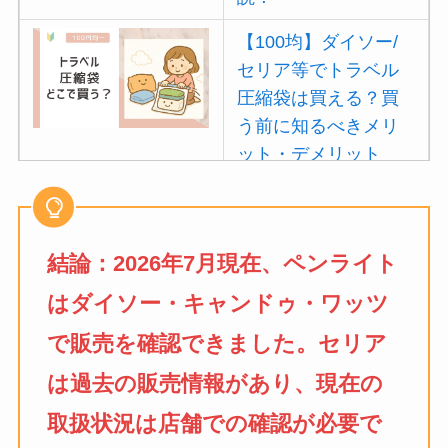
【100均】ダイソー/
セリア等でトラベル
圧縮袋は買える？買
う前に知るべきメリ
ット・デメリット
は？
【100均】ダイソー/
セリア等でポイズン
結論：2026年7月現在、ペンライト
リムーバーは買え
はダイソー・キャンドゥ・ワッツ
る？使い方や選び方
を解説！
で販売を確認できました。セリア
は過去の販売情報があり、現在の
【100均】ダイソー/
セリア等でフロアラ
取扱状況は店舗での確認が必要で
バーほうきは買え