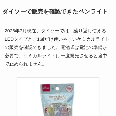
【100均】ダイソー/
セリア等でポイズン
ダイソーで販売を確認できたペンライト
リムーバーは買え
る？使い方や選び方
2026年7月現在、ダイソーでは、繰り返し使える
を解説！
LEDタイプと、1回だけ使いやすいケミカルライト
【100均】ダイソー/
の販売を確認できました。電池式は電池の準備が
セリア等でフロアラ
必要で、ケミカルライトは一度発光させると途中
バーほうきは買え
で止められません。
る？選び方＆使い方
を徹底ガイド！
【100均】ダイソー/
セリア等でハンディ
ファンカバーは買え
る？おすすめ素材＆
選び方ガイド！