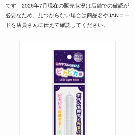
を徹底ガイド！
です。2026年7月現在の販売状況は店舗での確認が
必要なため、見つからない場合は商品名やJANコー
【100均】ダイソー/
ドを店員さんに伝えて確認してください。
セリア等でハンディ
ファンカバーは買え
る？おすすめ素材＆
選び方ガイド！
【100均】ダイソー/
セリア等で帽子クリ
ップは買える？使い
方とおすすめも紹
介！
【100均】ダイソー/
セリア等でスパイス
ミルは買える？手