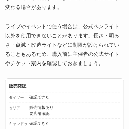
ミルは買える？手
変わる場合があります。
動・電動・ワンハン
ドの違いもわかりや
ライブやイベントで使う場合は、公式ペンライト
すく解説！
以外を使用できないことがあります。長さ・明る
【100均】ダイソー/
さ・点滅・改造ライトなどに制限が設けられてい
セリア等でチャイル
ることもあるため、購入前に主催者の公式サイト
ドシートカバーは買
やチケット案内を確認しておきましょう。
える？代用品＆おす
すめ通販も紹介！
販売確認
【100均】ダイソー/
セリア等でテントロ
確認できた
ダイソー
ープ用LEDライトは
販売情報あり
セリア
買える？人気アイテ
要店舗確認
ムと選び方のコツを
確認できた
キャンドゥ
解説！