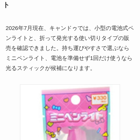
リムーバーは買え
ト
る？使い方や選び方
を解説！
2026年7月現在、キャンドゥでは、小型の電池式ペ
【100均】ダイソー/
ンライトと、折って発光する使い切りタイプの販
セリア等でフロアラ
売を確認できました。持ち運びやすさで選ぶなら
バーほうきは買え
ミニペンライト、電池を準備せず1回だけ使うなら
る？選び方＆使い方
光るスティックが候補になります。
を徹底ガイド！
【100均】ダイソー/
セリア等でハンディ
ファンカバーは買え
る？おすすめ素材＆
選び方ガイド！
【100均】ダイソー/