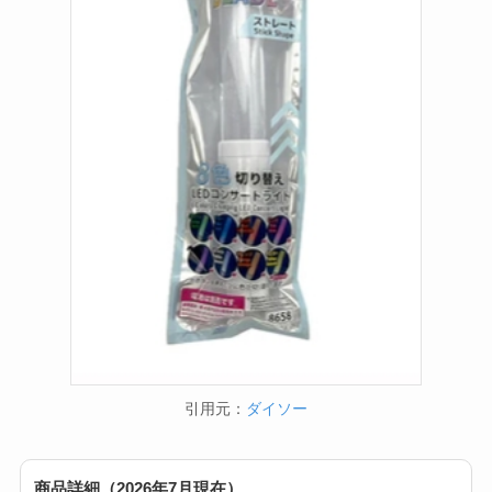
【100均】ダイソー/
セリア等で帽子クリ
ップは買える？使い
方とおすすめも紹
介！
【100均】ダイソー/
セリア等でスパイス
ミルは買える？手
動・電動・ワンハン
ドの違いもわかりや
すく解説！
引用元：
ダイソー
【100均】ダイソー/
セリア等でチャイル
ドシートカバーは買
商品詳細（2026年7月現在）