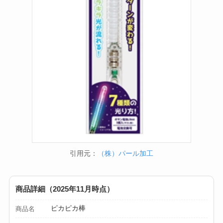
動・電動・ワンハン
ドの違いもわかりや
すく解説！
【100均】ダイソー/
セリア等でチャイル
ドシートカバーは買
える？代用品＆おす
すめ通販も紹介！
【100均】ダイソー/
セリア等でテントロ
引用元：
（株）パール加工
ープ用LEDライトは
買える？人気アイテ
ムと選び方のコツを
商品詳細（2025年11月時点）
解説！
ピカピカ棒
商品名