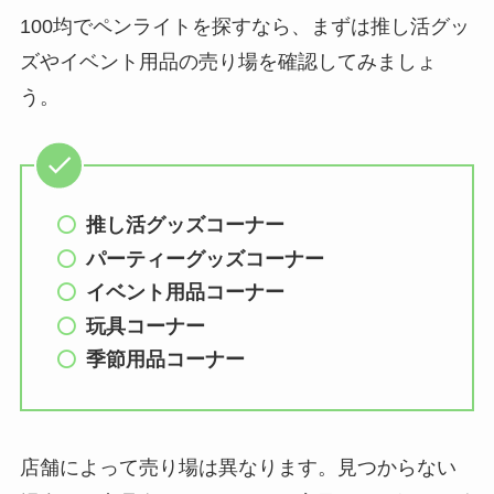
100均でペンライトを探すなら、まずは推し活グッ
方とおすすめも紹
介！
ズやイベント用品の売り場を確認してみましょ
う。
【100均】ダイソー/
セリア等でスパイス
ミルは買える？手
動・電動・ワンハン
推し活グッズコーナー
ドの違いもわかりや
パーティーグッズコーナー
すく解説！
イベント用品コーナー
【100均】ダイソー/
玩具コーナー
セリア等でチャイル
季節用品コーナー
ドシートカバーは買
える？代用品＆おす
すめ通販も紹介！
店舗によって売り場は異なります。見つからない
【100均】ダイソー/