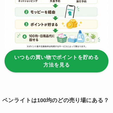
る？使い方や選び方
を解説！
【100均】ダイソー/
セリア等でフロアラ
バーほうきは買え
る？選び方＆使い方
を徹底ガイド！
いつもの買い物でポイントを貯める
【100均】ダイソー/
方法を見る
セリア等でハンディ
ファンカバーは買え
る？おすすめ素材＆
選び方ガイド！
【100均】ダイソー/
ペンライトは100均のどの売り場にある？
セリア等で帽子クリ
ップは買える？使い