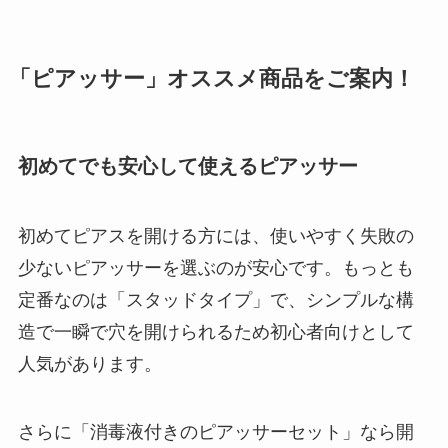
【100均】ダイソー/
セリア等でポイズン
「ピアッサー」オススメ商品をご案内！
リムーバーは買え
る？使い方や選び方
を解説！
初めてでも安心して使えるピアッサー
【100均】ダイソー/
セリア等でフロアラ
初めてピアスを開ける方には、使いやすく失敗の
バーほうきは買え
少ないピアッサーを選ぶのが安心です。もっとも
る？選び方＆使い方
定番なのは「スタッドタイプ」で、シンプルな構
を徹底ガイド！
造で一瞬で穴を開けられるため初心者向けとして
【100均】ダイソー/
人気があります。
セリア等でハンディ
ファンカバーは買え
さらに「消毒液付きのピアッサーセット」なら開
る？おすすめ素材＆