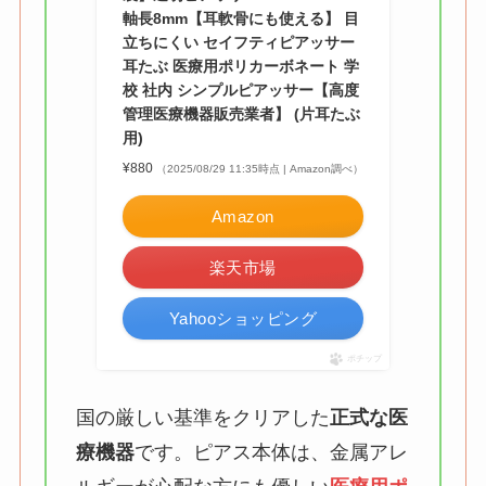
軸長8mm【耳軟骨にも使える】 目
立ちにくい セイフティピアッサー
耳たぶ 医療用ポリカーボネート 学
校 社内 シンプルピアッサー【高度
管理医療機器販売業者】 (片耳たぶ
用)
¥880
（2025/08/29 11:35時点 | Amazon調べ）
Amazon
楽天市場
Yahooショッピング
ポチップ
国の厳しい基準をクリアした
正式な医
療機器
です。ピアス本体は、金属アレ