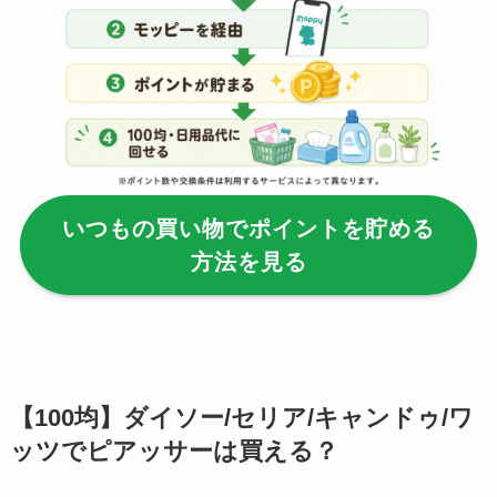
を解説！
【100均】ダイソー/
セリア等でフロアラ
バーほうきは買え
る？選び方＆使い方
を徹底ガイド！
いつもの買い物でポイントを貯める
【100均】ダイソー/
方法を見る
セリア等でハンディ
ファンカバーは買え
る？おすすめ素材＆
選び方ガイド！
【100均】ダイソー/
【100均】ダイソー/セリア/キャンドゥ/ワ
セリア等で帽子クリ
ッツでピアッサーは買える？
ップは買える？使い