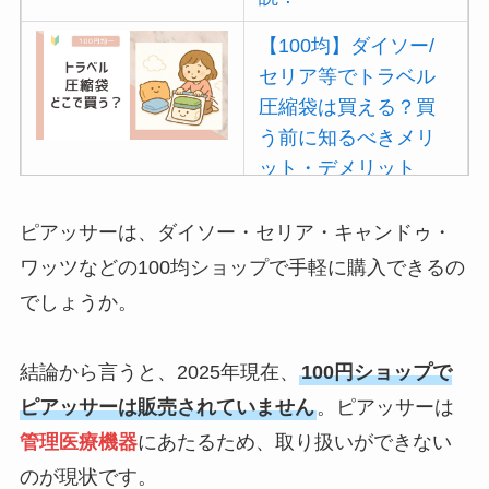
【100均】ダイソー/
セリア等でトラベル
圧縮袋は買える？買
う前に知るべきメリ
ット・デメリット
は？
ピアッサーは、ダイソー・セリア・キャンドゥ・
【100均】ダイソー/
ワッツなどの100均ショップで手軽に購入できるの
セリア等でポイズン
でしょうか。
リムーバーは買え
る？使い方や選び方
を解説！
結論から言うと、2025年現在、
100円ショップで
ピアッサーは販売されていません
。ピアッサーは
【100均】ダイソー/
管理医療機器
にあたるため、取り扱いができない
セリア等でフロアラ
のが現状です。
バーほうきは買え