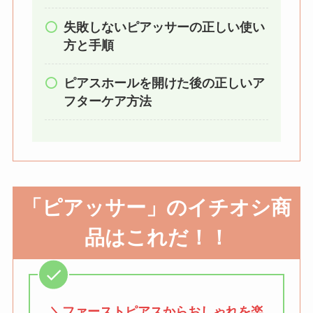
ミルは買える？手
失敗しないピアッサーの正しい使い
動・電動・ワンハン
方と手順
ドの違いもわかりや
すく解説！
ピアスホールを開けた後の正しいア
【100均】ダイソー/
フターケア方法
セリア等でチャイル
ドシートカバーは買
える？代用品＆おす
すめ通販も紹介！
「
ピアッサー」のイチオシ商
【100均】ダイソー/
セリア等でテントロ
品はこれだ！！
ープ用LEDライトは
買える？人気アイテ
ムと選び方のコツを
解説！
＼ファーストピアスからおしゃれを楽