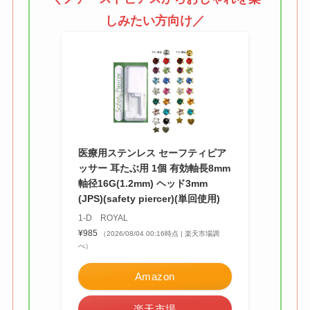
しみたい方向け／
【100均】ダイソー/
セリア等でカトラリ
ー収納ポーチは買え
る？選び方＆活用
法！
医療用ステンレス セーフティピア
ッサー 耳たぶ用 1個 有効軸長8mm
軸径16G(1.2mm) ヘッド3mm
(JPS)(safety piercer)(単回使用)
1-D ROYAL
¥985
（2026/08/04 00:16時点 | 楽天市場調
べ）
Amazon
楽天市場