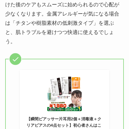
けた後のケアもスムーズに始められるので心配が
選び方ガイド！
少なくなります。金属アレルギーが気になる場合
【100均】ダイソー/
は「チタンや樹脂素材の低刺激タイプ」を選ぶ
セリア等で帽子クリ
と、肌トラブルを避けつつ快適に使えるでしょ
ップは買える？使い
う。
方とおすすめも紹
介！
【100均】ダイソー/
セリア等でスパイス
ミルは買える？手
動・電動・ワンハン
ドの違いもわかりや
すく解説！
【100均】ダイソー/
【瞬間ピアッサー片耳用2個＋消毒液＋ク
セリア等でチャイル
リアピアスの4点セット】初心者さんはこ