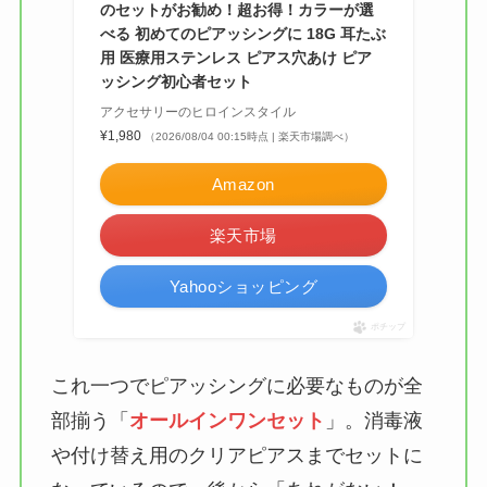
のセットがお勧め！超お得！カラーが選
ドシートカバーは買
べる 初めてのピアッシングに 18G 耳たぶ
える？代用品＆おす
用 医療用ステンレス ピアス穴あけ ピア
すめ通販も紹介！
ッシング初心者セット
アクセサリーのヒロインスタイル
【100均】ダイソー/
¥1,980
（2026/08/04 00:15時点 | 楽天市場調べ）
セリア等でテントロ
Amazon
ープ用LEDライトは
買える？人気アイテ
楽天市場
ムと選び方のコツを
解説！
Yahooショッピング
【100均】ダイソー/
ポチップ
セリア等でカトラリ
これ一つでピアッシングに必要なものが全
ー収納ポーチは買え
る？選び方＆活用
部揃う「
オールインワンセット
」。消毒液
法！
や付け替え用のクリアピアスまでセットに