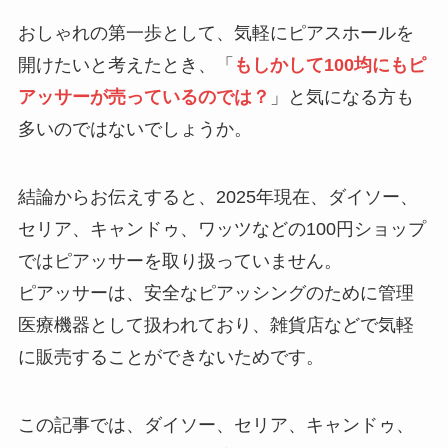
方とおすすめも紹
介！
おしゃれの第一歩として、気軽にピアスホールを
開けたいと考えたとき、「
もしかして100均にもピ
【100均】ダイソー/
アッサーが売っているのでは？
」と気になる方も
セリア等でスパイス
多いのではないでしょうか。
ミルは買える？手
動・電動・ワンハン
ドの違いもわかりや
結論からお伝えすると、2025年現在、ダイソー、
すく解説！
セリア、キャンドゥ、ワッツなどの100円ショップ
ではピアッサーを取り扱っていません。
【100均】ダイソー/
セリア等でチャイル
ピアッサーは、安全なピアッシングのために管理
ドシートカバーは買
医療機器として扱われており、雑貨店などで気軽
える？代用品＆おす
に販売することができないためです。
すめ通販も紹介！
【100均】ダイソー/
この記事では、ダイソー、セリア、キャンドゥ、
セリア等でテントロ