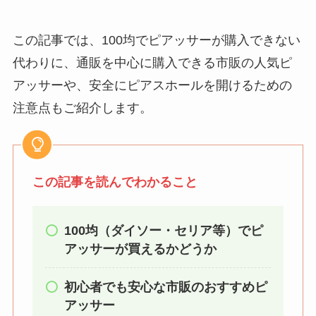
る？選び方＆使い方
を徹底ガイド！
この記事では、100均でピアッサーが購入できない
代わりに、通販を中心に購入できる市販の人気ピ
【100均】ダイソー/
アッサーや、安全にピアスホールを開けるための
セリア等でハンディ
ファンカバーは買え
注意点もご紹介します。
る？おすすめ素材＆
選び方ガイド！
【100均】ダイソー/
この記事を読んでわかること
セリア等で帽子クリ
ップは買える？使い
100均（ダイソー・セリア等）でピ
方とおすすめも紹
アッサーが買えるかどうか
介！
初心者でも安心な市販のおすすめピ
【100均】ダイソー/
アッサー
セリア等でスパイス