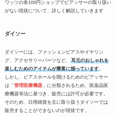
ワッツの各100円ショップでピアッサーの取り扱い
ープ用LEDライトは
がない現状について、詳しく解説していきます
買える？人気アイテ
ムと選び方のコツを
解説！
ダイソー
【100均】ダイソー/
セリア等でカトラリ
ダイソーには、ファッションピアスやイヤリン
ー収納ポーチは買え
グ、アクセサリーパーツなど、
耳元のおしゃれを
る？選び方＆活用
楽しむためのアイテムが豊富に揃っています
。
法！
しかし、ピアスホールを開けるためのピアッサー
は「
管理医療機器
」に分類されるため、医薬品医
療機器等法に基づき、販売には許可が必要です。
そのため、日用雑貨を主に取り扱うダイソーでは
販売することができないのが現状です。