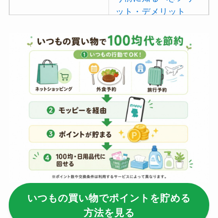
ット・デメリット
は？
【100均】ダイソー/
セリア等でポイズン
リムーバーは買え
る？使い方や選び方
を解説！
【100均】ダイソー/
セリア等でフロアラ
バーほうきは買え
る？選び方＆使い方
を徹底ガイド！
いつもの買い物でポイントを貯める
【100均】ダイソー/
方法を見る
セリア等でハンディ