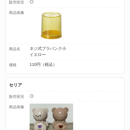
◎
販売状況
る？選び方＆使い方
商品画像
を徹底ガイド！
【100均】ダイソー/
セリア等でハンディ
ファンカバーは買え
ネジ式プラバンク小
商品名
る？おすすめ素材＆
イエロー
選び方ガイド！
110円（税込）
価格
【100均】ダイソー/
セリア等で帽子クリ
セリア
ップは買える？使い
◎
方とおすすめも紹
販売状況
介！
商品画像
【100均】ダイソー/
セリア等でスパイス