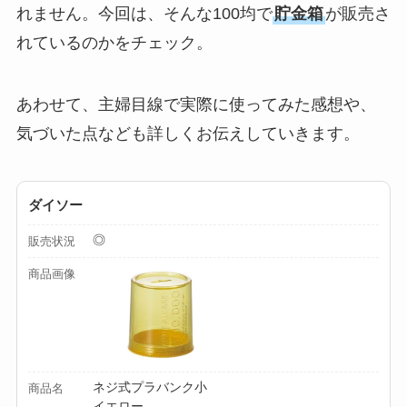
【100均】ダイソー/
れません。今回は、そんな100均で
貯金箱
が販売さ
セリア等でチャイル
れているのかをチェック。
ドシートカバーは買
える？代用品＆おす
あわせて、主婦目線で実際に使ってみた感想や、
すめ通販も紹介！
気づいた点なども詳しくお伝えしていきます。
【100均】ダイソー/
セリア等でテントロ
ダイソー
ープ用LEDライトは
買える？人気アイテ
◎
販売状況
ムと選び方のコツを
商品画像
解説！
【100均】ダイソー/
セリア等でカトラリ
ー収納ポーチは買え
ネジ式プラバンク小
商品名
る？選び方＆活用
イエロー