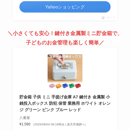
Yahooショッピング
ポチップ
＼小さくても安心！鍵付き金属製ミニ貯金箱で、
子どものお金管理も楽しく簡単／
貯金箱 子供 ミニ 手提げ金庫 A7 鍵付き 金属製 小
銭投入ボックス 防犯 保管 業務用 ホワイト オレン
ジ グリーン ピンク ブルー レッド
八番屋
¥1,580
（2026/08/04 08:16時点 | 楽天市場調べ）