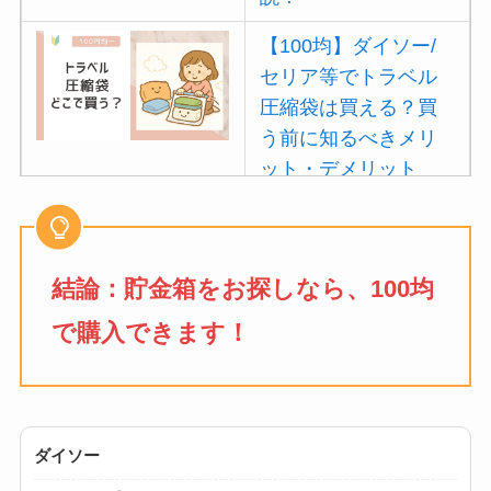
【100均】ダイソー/
セリア等でトラベル
圧縮袋は買える？買
う前に知るべきメリ
ット・デメリット
は？
【100均】ダイソー/
セリア等でポイズン
結論：貯金箱をお探しなら、100均
リムーバーは買え
で購入できます！
る？使い方や選び方
を解説！
【100均】ダイソー/
セリア等でフロアラ
ダイソー
バーほうきは買え