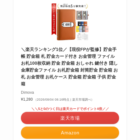
＼楽天ランキング1位／【現役FPが監修】貯金手
帳 貯金箱 札 貯金カード付き お金管理 ファイル
お札100枚収納 貯金 貯金箱 おしゃれ 鍵付き 隠し
金庫貯金ファイル お札貯金箱 封筒貯金 貯金箱 お
札 お金管理 お札ケース 貯金箱 貯金箱 子供 貯金
箱
Dimova
¥1,280
（2026/08/04 08:16時点 | 楽天市場調べ）
＼＼5と0のつく日は楽天カードでポイント4倍／／
楽天市場
Amazon