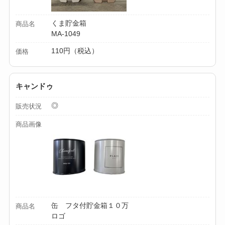
ミルは買える？手
動・電動・ワンハン
くま貯金箱
商品名
MA-1049
ドの違いもわかりや
すく解説！
110円（税込）
価格
【100均】ダイソー/
セリア等でチャイル
キャンドゥ
ドシートカバーは買
◎
販売状況
える？代用品＆おす
商品画像
すめ通販も紹介！
【100均】ダイソー/
セリア等でテントロ
ープ用LEDライトは
買える？人気アイテ
缶 フタ付貯金箱１０万
商品名
ムと選び方のコツを
ロゴ
解説！