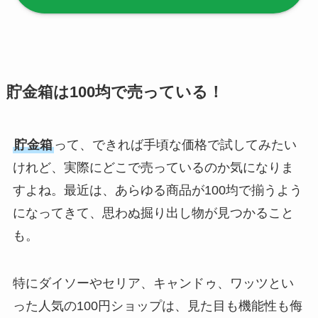
ファンカバーは買え
る？おすすめ素材＆
選び方ガイド！
【100均】ダイソー/
貯金箱は100均で売っている！
セリア等で帽子クリ
ップは買える？使い
貯金箱
って、できれば手頃な価格で試してみたい
方とおすすめも紹
介！
けれど、実際にどこで売っているのか気になりま
すよね。最近は、あらゆる商品が100均で揃うよう
【100均】ダイソー/
になってきて、思わぬ掘り出し物が見つかること
セリア等でスパイス
も。
ミルは買える？手
動・電動・ワンハン
ドの違いもわかりや
特にダイソーやセリア、キャンドゥ、ワッツとい
すく解説！
った人気の100円ショップは、見た目も機能性も侮