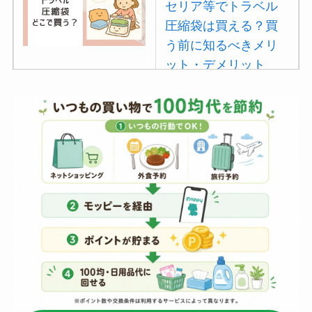
セリア等でトラベル
圧縮袋は買える？買
う前に知るべきメリ
ット・デメリット
は？
【100均】ダイソー/
セリア等でポイズン
リムーバーは買え
る？使い方や選び方
を解説！
【100均】ダイソー/
セリア等でフロアラ
バーほうきは買え
る？選び方＆使い方
を徹底ガイド！