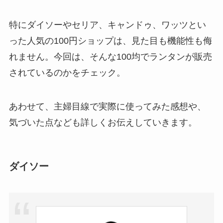
ドの違いもわかりや
すく解説！
特にダイソーやセリア、キャンドゥ、ワッツとい
った人気の100円ショップは、見た目も機能性も侮
【100均】ダイソー/
セリア等でチャイル
れません。今回は、そんな100均でランタンが販売
ドシートカバーは買
されているのかをチェック。
える？代用品＆おす
すめ通販も紹介！
あわせて、主婦目線で実際に使ってみた感想や、
【100均】ダイソー/
気づいた点なども詳しくお伝えしていきます。
セリア等でテントロ
ープ用LEDライトは
買える？人気アイテ
ダイソー
ムと選び方のコツを
解説！
【100均】ダイソー/