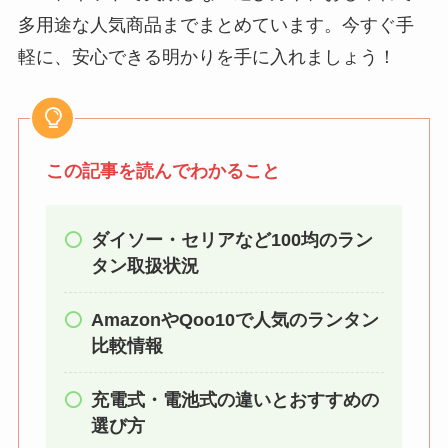
る？選び方＆使い方
多用途な人気商品までまとめています。今すぐ手
を徹底ガイド！
軽に、安心できる明かりを手に入れましょう！
【100均】ダイソー/
セリア等でハンディ
ファンカバーは買え
この記事を読んでわかること
る？おすすめ素材＆
選び方ガイド！
ダイソー・セリアなど100均のラン
【100均】ダイソー/
タン取扱状況
セリア等で帽子クリ
ップは買える？使い
AmazonやQoo10で人気のランタン
方とおすすめも紹
比較情報
介！
充電式・電池式の違いとおすすめの
【100均】ダイソー/
選び方
セリア等でスパイス