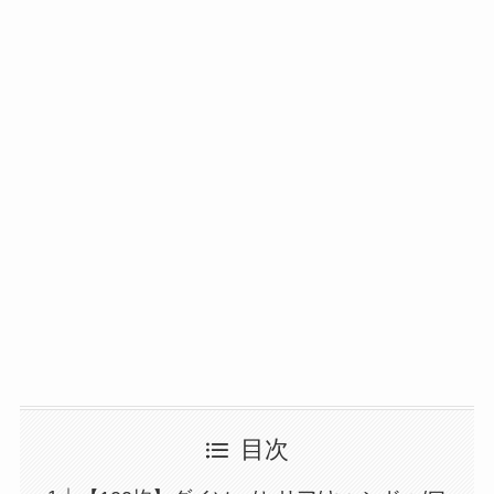
【100均】ダイソー/
セリア等でカトラリ
ー収納ポーチは買え
る？選び方＆活用
法！
目次