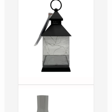
セリア等でカトラリ
ー収納ポーチは買え
る？選び方＆活用
法！