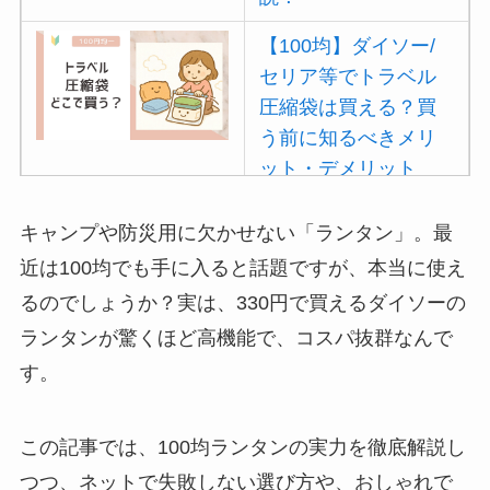
【100均】ダイソー/
セリア等でトラベル
圧縮袋は買える？買
う前に知るべきメリ
ット・デメリット
は？
キャンプや防災用に欠かせない「ランタン」。最
【100均】ダイソー/
近は100均でも手に入ると話題ですが、本当に使え
セリア等でポイズン
るのでしょうか？実は、330円で買えるダイソーの
リムーバーは買え
ランタンが驚くほど高機能で、コスパ抜群なんで
る？使い方や選び方
を解説！
す。
【100均】ダイソー/
この記事では、100均ランタンの実力を徹底解説し
セリア等でフロアラ
バーほうきは買え
つつ、ネットで失敗しない選び方や、おしゃれで