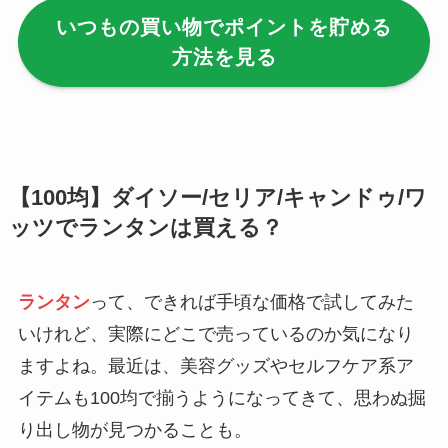
いつもの買い物でポイントを貯める
【100均】ダイソー/
方法を見る
セリア等でハンディ
ファンカバーは買え
る？おすすめ素材＆
選び方ガイド！
【100均】ダイソー/
【100均】ダイソー/セリア/キャンドゥ/ワ
セリア等で帽子クリ
ッツでランタンは買える？
ップは買える？使い
方とおすすめも紹
介！
ランタン
って、できれば手頃な価格で試してみた
いけれど、実際にどこで売っているのか気になり
【100均】ダイソー/
ますよね。最近は、美容グッズやセルフケア系ア
セリア等でスパイス
イテムも100均で揃うようになってきて、思わぬ掘
ミルは買える？手
動・電動・ワンハン
り出し物が見つかることも。