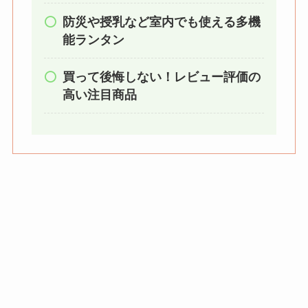
ミルは買える？手
防災や授乳など室内でも使える多機
動・電動・ワンハン
能ランタン
ドの違いもわかりや
すく解説！
買って後悔しない！レビュー評価の
高い注目商品
【100均】ダイソー/
セリア等でチャイル
ドシートカバーは買
える？代用品＆おす
すめ通販も紹介！
【100均】ダイソー/
セリア等でテントロ
ープ用LEDライトは
買える？人気アイテ
ムと選び方のコツを
解説！