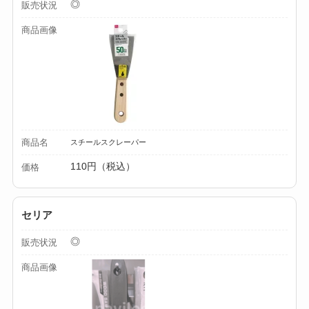
◎
販売状況
る？選び方＆使い方
商品画像
を徹底ガイド！
【100均】ダイソー/
セリア等でハンディ
ファンカバーは買え
る？おすすめ素材＆
選び方ガイド！
商品名
スチールスクレーパー
110円（税込）
価格
【100均】ダイソー/
セリア等で帽子クリ
ップは買える？使い
セリア
方とおすすめも紹
◎
販売状況
介！
商品画像
【100均】ダイソー/
セリア等でスパイス