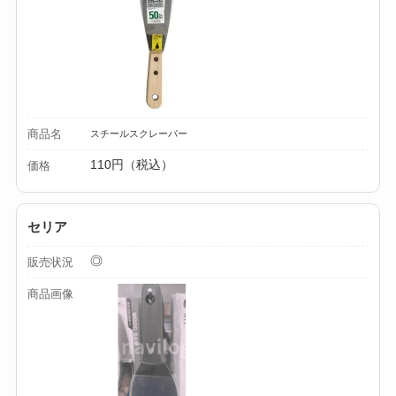
【100均】ダイソー/
セリア等でカトラリ
ー収納ポーチは買え
る？選び方＆活用
商品名
スチールスクレーパー
法！
110円（税込）
価格
セリア
◎
販売状況
商品画像