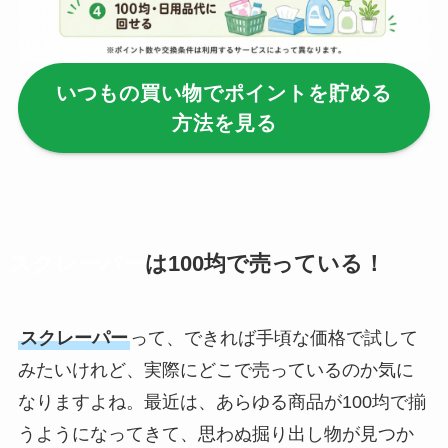
る？選び方＆使い方
を徹底ガイド！
いつもの買い物でポイントを貯める
【100均】ダイソー/
方法を見る
セリア等でハンディ
ファンカバーは買え
る？おすすめ素材＆
選び方ガイド！
【100均】ダイソー/
スクレーパー
は100均で売っている！
セリア等で帽子クリ
ップは買える？使い
スクレーパー
って、できれば手頃な価格で試して
方とおすすめも紹
介！
みたいけれど、実際にどこで売っているのか気に
なりますよね。最近は、あらゆる商品が100均で揃
【100均】ダイソー/
うようになってきて、思わぬ掘り出し物が見つか
セリア等でスパイス