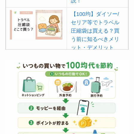
説！
【100均】ダイソー/
セリア等でトラベル
圧縮袋は買える？買
う前に知るべきメリ
ット・デメリット
は？
【100均】ダイソー/
セリア等でポイズン
リムーバーは買え
る？使い方や選び方
を解説！
【100均】ダイソー/
セリア等でフロアラ
バーほうきは買え