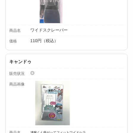
ミルは買える？手
動・電動・ワンハン
ドの違いもわかりや
すく解説！
ワイドスクレーパー
商品名
110円（税込）
価格
【100均】ダイソー/
セリア等でチャイル
ドシートカバーは買
キャンドゥ
える？代用品＆おす
◎
販売状況
すめ通販も紹介！
商品画像
【100均】ダイソー/
セリア等でテントロ
ープ用LEDライトは
買える？人気アイテ
ムと選び方のコツを
解説！
商品名
凄腕くん曲がってフィットワイドヘラ