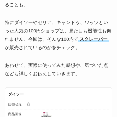
ることも。
ミルは買える？手
動・電動・ワンハン
ドの違いもわかりや
特にダイソーやセリア、キャンドゥ、ワッツとい
すく解説！
った人気の100円ショップは、見た目も機能性も侮
【100均】ダイソー/
れません。今回は、そんな100均で
スクレーパー
セリア等でチャイル
が販売されているのかをチェック。
ドシートカバーは買
える？代用品＆おす
あわせて、実際に使ってみた感想や、気づいた点
すめ通販も紹介！
なども詳しくお伝えしていきます。
【100均】ダイソー/
セリア等でテントロ
ダイソー
ープ用LEDライトは
買える？人気アイテ
◎
販売状況
ムと選び方のコツを
商品画像
解説！