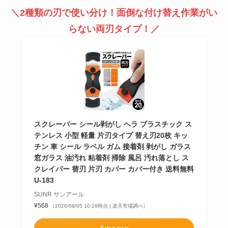
＼2種類の刃で使い分け！面倒な付け替え作業がい
らない両刃タイプ！／
スクレーパー シール剥がし ヘラ プラスチック ス
テンレス 小型 軽量 片刃タイプ 替え刃20枚 キッ
チン 車 シール ラベル ガム 接着剤 剥がし ガラス
窓ガラス 油汚れ 粘着剤 掃除 風呂 汚れ落とし ス
クレイパー 替刃 片刃 カバー カバー付き 送料無料
U-183
SUNR サンアール
¥568
（2026/08/05 10:16時点 | 楽天市場調べ）