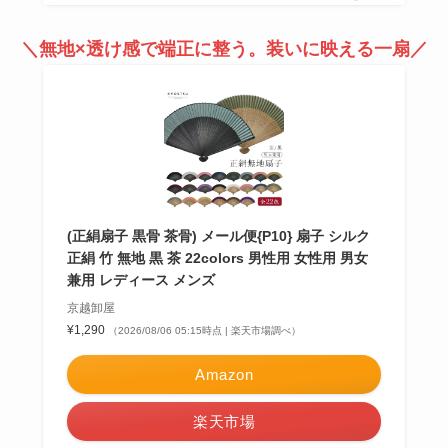
＼無地×透け感で端正に整う。装いに映える一扇／
(正絹扇子 黒骨 茶骨) メール便{P10} 扇子 シルク
正絹 竹 無地 黒 茶 22colors 男性用 女性用 男女
兼用 レディース メンズ
京越卸屋
¥1,290
（2026/08/06 05:15時点 | 楽天市場調べ）
Amazon
楽天市場