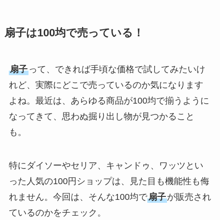
選び方ガイド！
【100均】ダイソー/
扇子は100均で売っている！
セリア等で帽子クリ
ップは買える？使い
扇子
って、できれば手頃な価格で試してみたいけ
方とおすすめも紹
介！
れど、実際にどこで売っているのか気になります
よね。最近は、あらゆる商品が100均で揃うように
【100均】ダイソー/
なってきて、思わぬ掘り出し物が見つかること
セリア等でスパイス
も。
ミルは買える？手
動・電動・ワンハン
ドの違いもわかりや
特にダイソーやセリア、キャンドゥ、ワッツとい
すく解説！
った人気の100円ショップは、見た目も機能性も侮
【100均】ダイソー/
れません。今回は、そんな100均で
扇子
が販売され
セリア等でチャイル
ているのかをチェック。