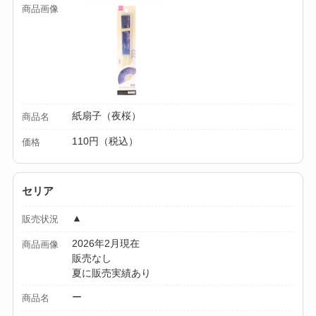
商品画像
を徹底ガイド！
【100均】ダイソー/
セリア等でハンディ
ファンカバーは買え
る？おすすめ素材＆
紙扇子（夜桜）
商品名
選び方ガイド！
110円（税込）
価格
【100均】ダイソー/
セリア等で帽子クリ
セリア
ップは買える？使い
方とおすすめも紹
▲
販売状況
介！
2026年2月現在
商品画像
販売なし
【100均】ダイソー/
夏に販売実績あり
セリア等でスパイス
ー
商品名
ミルは買える？手