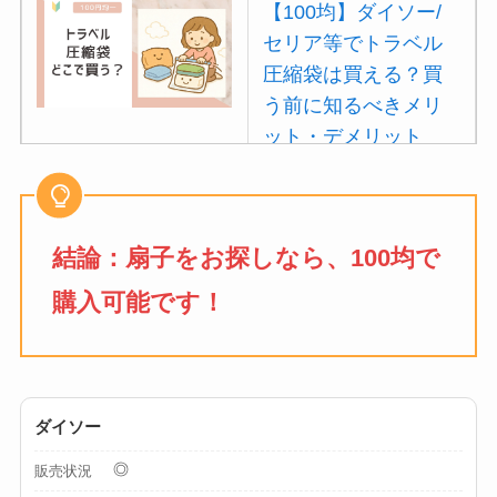
【100均】ダイソー/
セリア等でトラベル
圧縮袋は買える？買
う前に知るべきメリ
ット・デメリット
は？
【100均】ダイソー/
セリア等でポイズン
結論：
扇子
をお探しなら、100均で
リムーバーは買え
購入可能です！
る？使い方や選び方
を解説！
【100均】ダイソー/
セリア等でフロアラ
ダイソー
バーほうきは買え
◎
販売状況
る？選び方＆使い方