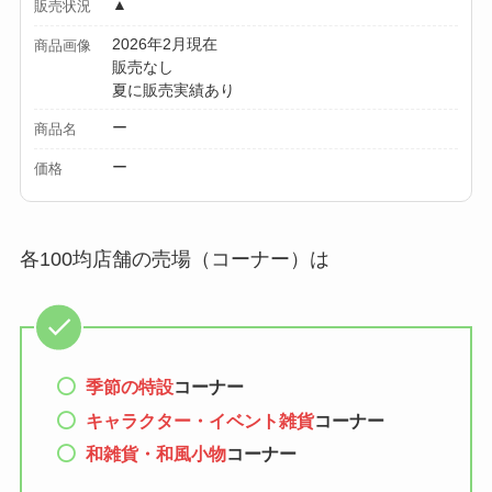
▲
【100均】ダイソー/
販売状況
セリア等でカトラリ
2026年2月現在
商品画像
販売なし
ー収納ポーチは買え
夏に販売実績あり
る？選び方＆活用
ー
法！
商品名
ー
価格
各100均店舗の売場（コーナー）は
季節の特設
コーナー
キャラクター・イベント雑貨
コーナー
和雑貨・和風小物
コーナー