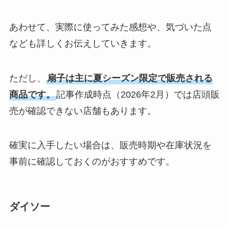
ドシートカバーは買
える？代用品＆おす
あわせて、実際に使ってみた感想や、気づいた点
すめ通販も紹介！
なども詳しくお伝えしていきます。
【100均】ダイソー/
セリア等でテントロ
ただし、
扇子は主に夏シーズン限定で販売される
ープ用LEDライトは
商品です。
記事作成時点（2026年2月）では店頭販
買える？人気アイテ
売が確認できない店舗もあります。
ムと選び方のコツを
解説！
確実に入手したい場合は、販売時期や在庫状況を
【100均】ダイソー/
事前に確認しておくのがおすすめです。
セリア等でカトラリ
ー収納ポーチは買え
る？選び方＆活用
ダイソー
法！