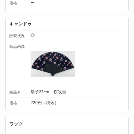
ー
動・電動・ワンハン
価格
ドの違いもわかりや
すく解説！
キャンドゥ
【100均】ダイソー/
◎
販売状況
セリア等でチャイル
商品画像
ドシートカバーは買
える？代用品＆おす
すめ通販も紹介！
【100均】ダイソー/
セリア等でテントロ
扇子23cm 桜吹雪
商品名
ープ用LEDライトは
220円（税込）
価格
買える？人気アイテ
ムと選び方のコツを
解説！
ワッツ