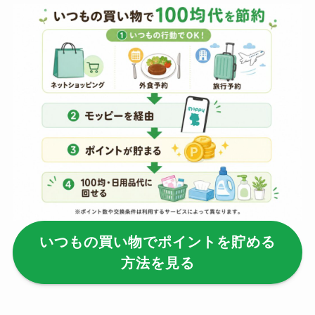
【100均】ダイソー/
セリア等でポイズン
リムーバーは買え
る？使い方や選び方
を解説！
【100均】ダイソー/
セリア等でフロアラ
バーほうきは買え
る？選び方＆使い方
を徹底ガイド！
いつもの買い物でポイントを貯める
【100均】ダイソー/
方法を見る
セリア等でハンディ
ファンカバーは買え
る？おすすめ素材＆