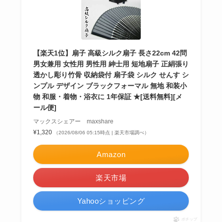
【楽天1位】扇子 高級シルク扇子 長さ22cm 42問
男女兼用 女性用 男性用 紳士用 短地扇子 正絹張り
透かし彫り竹骨 収納袋付 扇子袋 シルク せんす シ
ンプル デザイン ブラックフォーマル 無地 和装小
物 和服・着物・浴衣に 1年保証 ★[送料無料][メ
ール便]
マックスシェアー maxshare
¥1,320
（2026/08/06 05:15時点 | 楽天市場調べ）
Amazon
楽天市場
Yahooショッピング
ポチップ