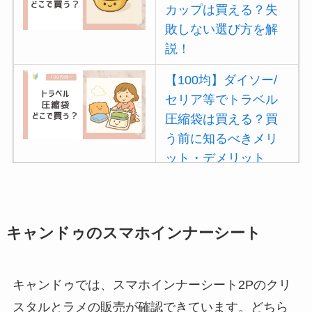
カップは買える？失
【100均】ダイソー/
敗しない選び方を解
セリア等でカトラリ
説！
ー収納ポーチは買え
る？選び方＆活用
【100均】ダイソー/
法！
セリア等でトラベル
圧縮袋は買える？買
う前に知るべきメリ
ット・デメリット
は？
【100均】ダイソー/
セリア等でポイズン
キャンドゥのスマホインナーシート
リムーバーは買え
る？使い方や選び方
キャンドゥでは、スマホインナーシート2Pのクリ
を解説！
スタルとラメの販売が確認できています。どちら