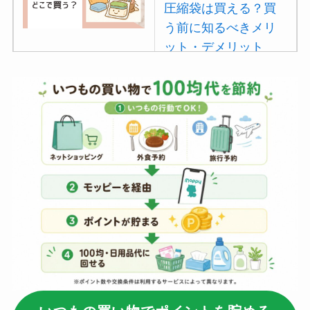
圧縮袋は買える？買
う前に知るべきメリ
ット・デメリット
は？
【100均】ダイソー/
セリア等でポイズン
リムーバーは買え
る？使い方や選び方
を解説！
【100均】ダイソー/
セリア等でフロアラ
バーほうきは買え
る？選び方＆使い方
を徹底ガイド！