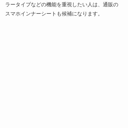
ミルは買える？手
ラータイプなどの機能を重視したい人は、通販の
動・電動・ワンハン
スマホインナーシートも候補になります。
ドの違いもわかりや
すく解説！
【100均】ダイソー/
セリア等でチャイル
ドシートカバーは買
える？代用品＆おす
すめ通販も紹介！
【100均】ダイソー/
セリア等でテントロ
ープ用LEDライトは
買える？人気アイテ
ムと選び方のコツを
解説！