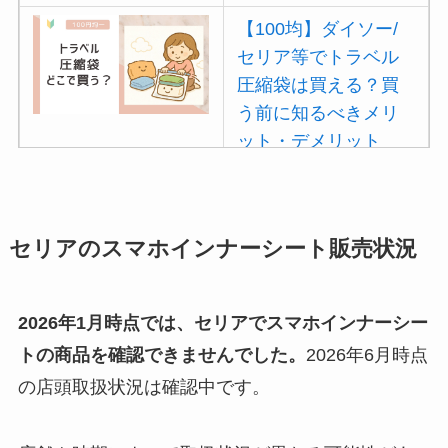
【100均】ダイソー/
セリア等でトラベル
圧縮袋は買える？買
う前に知るべきメリ
ット・デメリット
は？
【100均】ダイソー/
セリア等でポイズン
セリアのスマホインナーシート販売状況
リムーバーは買え
る？使い方や選び方
2026年1月時点では、セリアでスマホインナーシー
を解説！
トの商品を確認できませんでした。
2026年6月時点
【100均】ダイソー/
の店頭取扱状況は確認中です。
セリア等でフロアラ
バーほうきは買え