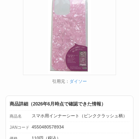
セリア等でテントロ
ープ用LEDライトは
買える？人気アイテ
ムと選び方のコツを
解説！
【100均】ダイソー/
セリア等でカトラリ
ー収納ポーチは買え
る？選び方＆活用
引用元：
ダイソー
法！
商品詳細（2026年6月時点で確認できた情報）
スマホ用インナーシート（ピンククラッシュ柄）
商品名
4550480578934
JANコード
110円（税込）
価格