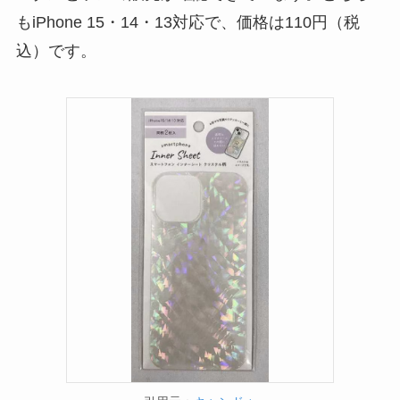
【100均】ダイソー/
もiPhone 15・14・13対応で、価格は110円（税
セリア等でフロアラ
込）です。
バーほうきは買え
る？選び方＆使い方
を徹底ガイド！
【100均】ダイソー/
セリア等でハンディ
ファンカバーは買え
る？おすすめ素材＆
選び方ガイド！
【100均】ダイソー/
セリア等で帽子クリ
ップは買える？使い
方とおすすめも紹
介！