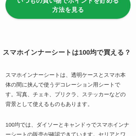
いつもの買い物でポイントを貯める
【100均】ダイソー/
方法を見る
セリア等でハンディ
ファンカバーは買え
る？おすすめ素材＆
選び方ガイド！
【100均】ダイソー/
スマホインナーシートは100均で買える？
セリア等で帽子クリ
ップは買える？使い
スマホインナーシートは、透明ケースとスマホ本
方とおすすめも紹
介！
体の間に挟んで使うデコレーション用シートで
す。写真、チェキ、プリクラ、ステッカーなどの
【100均】ダイソー/
背景として使えるものもあります。
セリア等でスパイス
ミルは買える？手
動・電動・ワンハン
100均では、ダイソーとキャンドゥでスマホインナ
ドの違いもわかりや
ーシートの販売が確認できています。セリアとワ