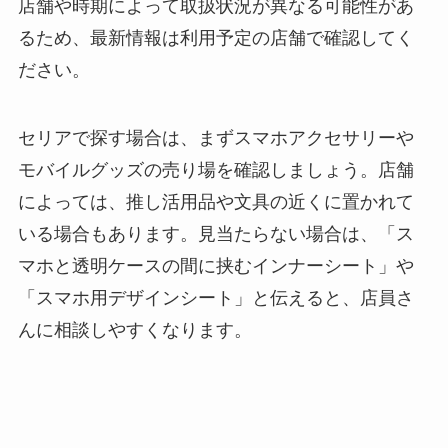
店舗や時期によって取扱状況が異なる可能性があ
る？選び方＆使い方
を徹底ガイド！
るため、最新情報は利用予定の店舗で確認してく
ださい。
【100均】ダイソー/
セリア等でハンディ
ファンカバーは買え
セリアで探す場合は、まずスマホアクセサリーや
る？おすすめ素材＆
モバイルグッズの売り場を確認しましょう。店舗
選び方ガイド！
によっては、推し活用品や文具の近くに置かれて
いる場合もあります。見当たらない場合は、「ス
【100均】ダイソー/
セリア等で帽子クリ
マホと透明ケースの間に挟むインナーシート」や
ップは買える？使い
「スマホ用デザインシート」と伝えると、店員さ
方とおすすめも紹
んに相談しやすくなります。
介！
【100均】ダイソー/
セリア等でスパイス