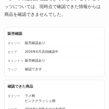
すく解説！
ッツについては、現時点で確認できた情報からは
【100均】ダイソー/
商品を確認できませんでした。
セリア等でチャイル
ドシートカバーは買
販売確認
える？代用品＆おす
すめ通販も紹介！
販売確認あり
ダイソー
2026年6月店頭確認中
【100均】ダイソー/
セリア
セリア等でテントロ
販売確認あり
キャンドゥ
ープ用LEDライトは
確認できず
ワッツ
買える？人気アイテ
ムと選び方のコツを
解説！
確認できた商品
ラメ柄
ダイソー
【100均】ダイソー/
ピンククラッシュ柄
セリア等でカトラリ
2026年1月時点では未確認