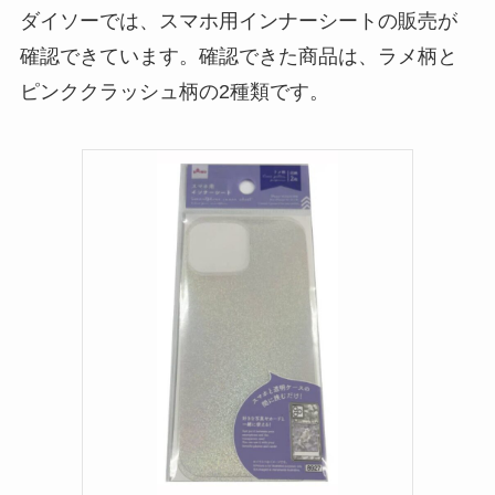
ダイソーでは、スマホ用インナーシートの販売が
を解説！
確認できています。確認できた商品は、ラメ柄と
【100均】ダイソー/
ピンククラッシュ柄の2種類です。
セリア等でフロアラ
バーほうきは買え
る？選び方＆使い方
を徹底ガイド！
【100均】ダイソー/
セリア等でハンディ
ファンカバーは買え
る？おすすめ素材＆
選び方ガイド！
【100均】ダイソー/
セリア等で帽子クリ
ップは買える？使い