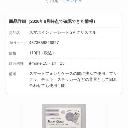
引用元：
キャンドゥ
【100均】ダイソー/
セリア等でスパイス
商品詳細（2026年6月時点で確認できた情報）
ミルは買える？手
スマホインナーシート 2P クリスタル
動・電動・ワンハン
商品名
ドの違いもわかりや
4573659826827
JANコード
すく解説！
110円（税込）
価格
【100均】ダイソー/
iPhone 15・14・13
対応機種
セリア等でチャイル
スマートフォンとケースの間に挟んで使用。プリ
備考
ドシートカバーは買
クラ、チェキ、ステッカーなどの背景として組み
合わせても使用可能。
える？代用品＆おす
すめ通販も紹介！
【100均】ダイソー/
セリア等でテントロ
ープ用LEDライトは