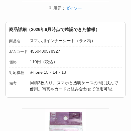
方とおすすめも紹
引用元：
ダイソー
介！
【100均】ダイソー/
商品詳細（2026年6月時点で確認できた情報）
セリア等でスパイス
スマホ用インナーシート（ラメ柄）
商品名
ミルは買える？手
動・電動・ワンハン
4550480578927
JANコード
ドの違いもわかりや
110円（税込）
価格
すく解説！
iPhone 15・14・13
対応機種
【100均】ダイソー/
同柄2枚入り。スマホと透明ケースの間に挟んで
備考
セリア等でチャイル
使用。写真やカードと組み合わせて使用可能。
ドシートカバーは買
える？代用品＆おす
すめ通販も紹介！
【100均】ダイソー/