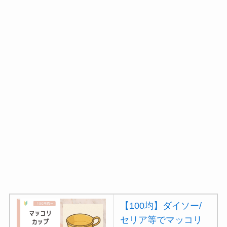
ミルは買える？手
動・電動・ワンハン
ドの違いもわかりや
すく解説！
【100均】ダイソー/
セリア等でチャイル
ドシートカバーは買
える？代用品＆おす
すめ通販も紹介！
【100均】ダイソー/
セリア等でテントロ
ープ用LEDライトは
買える？人気アイテ
ムと選び方のコツを
【100均】ダイソー/
解説！
セリア等でマッコリ