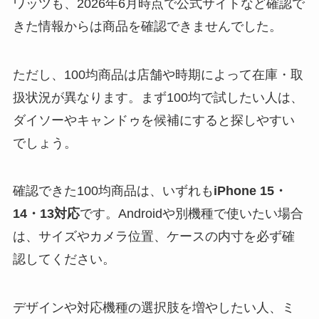
ワッツも、2026年6月時点で公式サイトなど確認で
る？選び方＆使い方
きた情報からは商品を確認できませんでした。
を徹底ガイド！
【100均】ダイソー/
ただし、100均商品は店舗や時期によって在庫・取
セリア等でハンディ
扱状況が異なります。まず100均で試したい人は、
ファンカバーは買え
ダイソーやキャンドゥを候補にすると探しやすい
る？おすすめ素材＆
でしょう。
選び方ガイド！
【100均】ダイソー/
確認できた100均商品は、いずれも
iPhone 15・
セリア等で帽子クリ
14・13対応
です。Androidや別機種で使いたい場合
ップは買える？使い
は、サイズやカメラ位置、ケースの内寸を必ず確
方とおすすめも紹
介！
認してください。
【100均】ダイソー/
デザインや対応機種の選択肢を増やしたい人、ミ
セリア等でスパイス