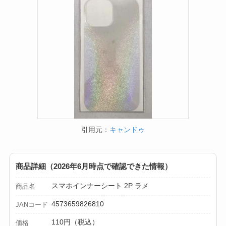
買える？人気アイテ
ムと選び方のコツを
解説！
【100均】ダイソー/
セリア等でカトラリ
ー収納ポーチは買え
る？選び方＆活用
法！
引用元：
キャンドゥ
商品詳細（2026年6月時点で確認できた情報）
スマホインナーシート 2P ラメ
商品名
4573659826810
JANコード
110円（税込）
価格