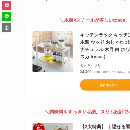
＼木目×スチールが美しいtosc
キッチンラック キッチン
木製 ウッド おしゃれ 
ナチュラル 木目 白 ホワ
スカ tosca )
モノギャラリー
¥4,400
（2026/08/05 14:16時点
Amazon
＼調味料をすっきり収納。スリム設計で
【2大特典】［ 隠せる調味