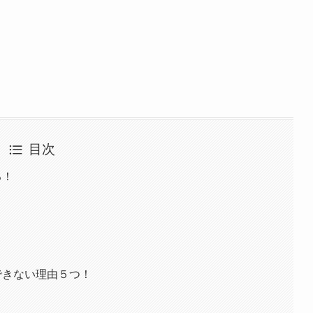
目次
る！
できない理由５つ！