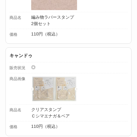
ミルは買える？手
動・電動・ワンハン
編み物ラバースタンプ
商品名
ドの違いもわかりや
2個セット
すく解説！
110円（税込）
価格
【100均】ダイソー/
セリア等でチャイル
キャンドゥ
ドシートカバーは買
◎
販売状況
える？代用品＆おす
すめ通販も紹介！
商品画像
【100均】ダイソー/
セリア等でテントロ
ープ用LEDライトは
クリアスタンプ
商品名
Ｃシマエナガ＆ベア
買える？人気アイテ
ムと選び方のコツを
110円（税込）
価格
解説！