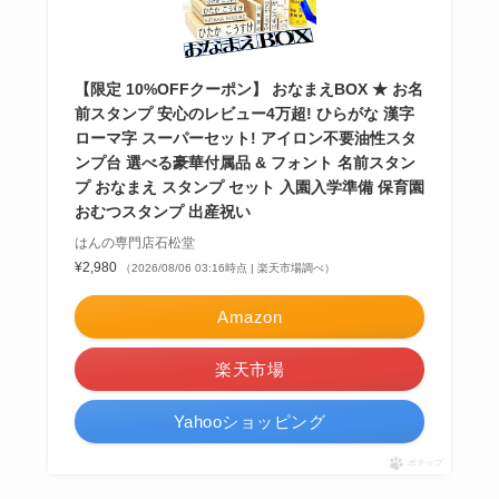
【限定 10%OFFクーポン】 おなまえBOX ★ お名
前スタンプ 安心のレビュー4万超! ひらがな 漢字
ローマ字 スーパーセット! アイロン不要油性スタ
ンプ台 選べる豪華付属品 & フォント 名前スタン
プ おなまえ スタンプ セット 入園入学準備 保育園
おむつスタンプ 出産祝い
はんの専門店石松堂
¥2,980
（2026/08/06 03:16時点 | 楽天市場調べ）
Amazon
楽天市場
Yahooショッピング
ポチップ