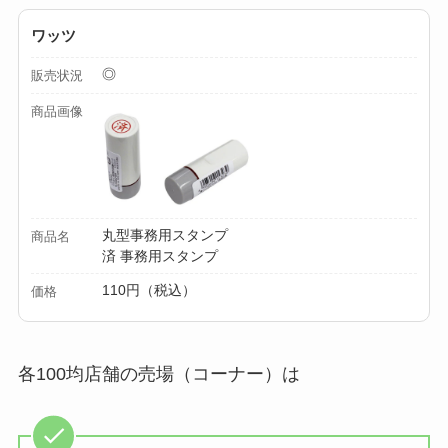
ワッツ
【100均】ダイソー/
セリア等でカトラリ
◎
販売状況
ー収納ポーチは買え
商品画像
る？選び方＆活用
法！
丸型事務用スタンプ
商品名
済 事務用スタンプ
110円（税込）
価格
各100均店舗の売場（コーナー）は