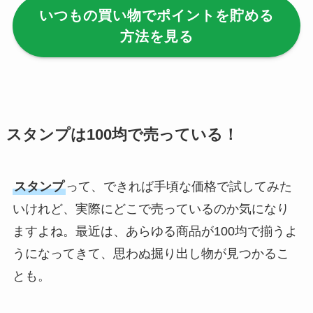
いつもの買い物でポイントを貯める
【100均】ダイソー/
方法を見る
セリア等でハンディ
ファンカバーは買え
る？おすすめ素材＆
選び方ガイド！
【100均】ダイソー/
スタンプは100均で売っている！
セリア等で帽子クリ
ップは買える？使い
スタンプ
って、できれば手頃な価格で試してみた
方とおすすめも紹
介！
いけれど、実際にどこで売っているのか気になり
ますよね。最近は、あらゆる商品が100均で揃うよ
【100均】ダイソー/
うになってきて、思わぬ掘り出し物が見つかるこ
セリア等でスパイス
とも。
ミルは買える？手
動・電動・ワンハン