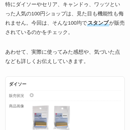
ドの違いもわかりや
特にダイソーやセリア、キャンドゥ、ワッツとい
すく解説！
った人気の100円ショップは、見た目も機能性も侮
【100均】ダイソー/
れません。今回は、そんな100均で
スタンプ
が販売
セリア等でチャイル
されているのかをチェック。
ドシートカバーは買
える？代用品＆おす
あわせて、実際に使ってみた感想や、気づいた点
すめ通販も紹介！
なども詳しくお伝えしていきます。
【100均】ダイソー/
セリア等でテントロ
ダイソー
ープ用LEDライトは
買える？人気アイテ
◎
販売状況
ムと選び方のコツを
商品画像
解説！
【100均】ダイソー/