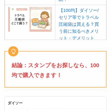
【100均】ダイソー/
セリア等でトラベル
圧縮袋は買える？買
う前に知るべきメリ
ット・デメリット
は？
【100均】ダイソー/
セリア等でポイズン
結論：
スタンプ
をお探しなら、100
リムーバーは買え
均で購入できます！
る？使い方や選び方
を解説！
【100均】ダイソー/
セリア等でフロアラ
ダイソー
バーほうきは買え