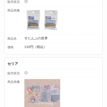
◎
販売状況
る？選び方＆使い方
商品画像
を徹底ガイド！
【100均】ダイソー/
セリア等でハンディ
ファンカバーは買え
すたんぷの世界
商品名
る？おすすめ素材＆
110円（税込）
価格
選び方ガイド！
【100均】ダイソー/
セリア
セリア等で帽子クリ
ップは買える？使い
◎
販売状況
方とおすすめも紹
商品画像
介！
【100均】ダイソー/
セリア等でスパイス