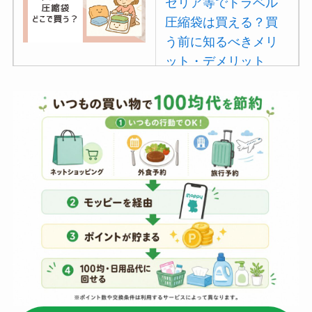
セリア等でトラベル
圧縮袋は買える？買
う前に知るべきメリ
ット・デメリット
は？
【100均】ダイソー/
セリア等でポイズン
リムーバーは買え
る？使い方や選び方
を解説！
【100均】ダイソー/
セリア等でフロアラ
バーほうきは買え
る？選び方＆使い方
を徹底ガイド！