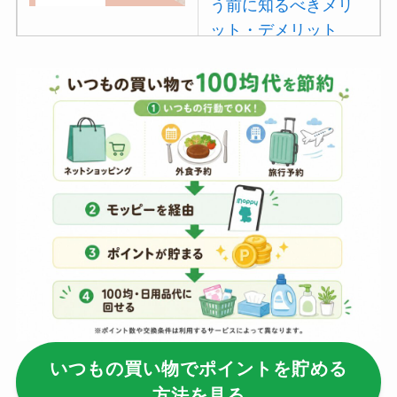
う前に知るべきメリ
ット・デメリット
は？
【100均】ダイソー/
セリア等でポイズン
リムーバーは買え
る？使い方や選び方
を解説！
【100均】ダイソー/
セリア等でフロアラ
バーほうきは買え
る？選び方＆使い方
を徹底ガイド！
いつもの買い物でポイントを貯める
【100均】ダイソー/
方法を見る