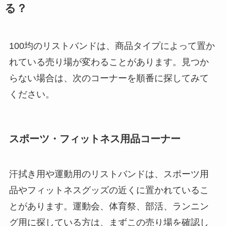
リムーバーは買え
る？
る？使い方や選び方
を解説！
100均のリストバンドは、商品タイプによって置か
【100均】ダイソー/
れている売り場が変わることがあります。見つか
セリア等でフロアラ
らない場合は、次のコーナーを順番に探してみて
バーほうきは買え
ください。
る？選び方＆使い方
を徹底ガイド！
【100均】ダイソー/
スポーツ・フィットネス用品コーナー
セリア等でハンディ
ファンカバーは買え
汗拭き用や運動用のリストバンドは、スポーツ用
る？おすすめ素材＆
品やフィットネスグッズの近くに置かれているこ
選び方ガイド！
とがあります。運動会、体育祭、部活、ランニン
【100均】ダイソー/
グ用に探している方は、まずこの売り場を確認し