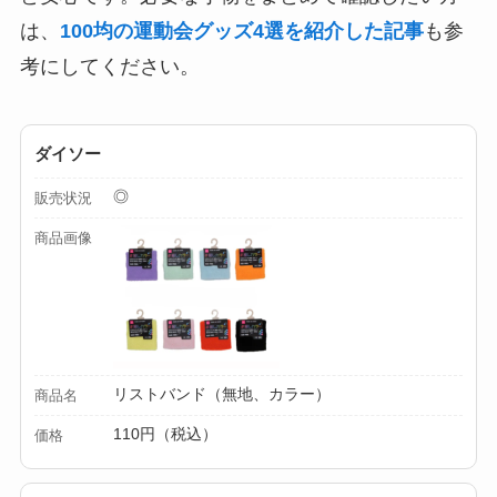
ミルは買える？手
は、
100均の運動会グッズ4選を紹介した記事
も参
動・電動・ワンハン
考にしてください。
ドの違いもわかりや
すく解説！
ダイソー
【100均】ダイソー/
セリア等でチャイル
◎
販売状況
ドシートカバーは買
商品画像
える？代用品＆おす
すめ通販も紹介！
【100均】ダイソー/
セリア等でテントロ
リストバンド（無地、カラー）
ープ用LEDライトは
商品名
買える？人気アイテ
110円（税込）
価格
ムと選び方のコツを
解説！