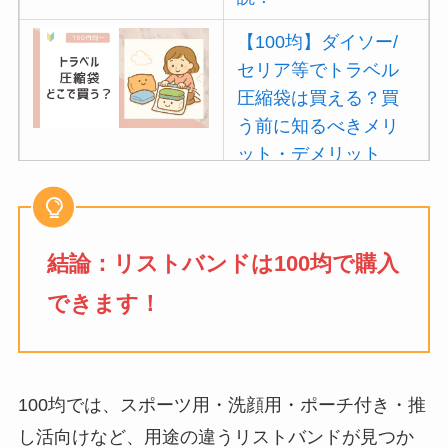
【100均】ダイソー/
セリア等でトラベル
圧縮袋は買える？買
う前に知るべきメリ
ット・デメリット
は？
【100均】ダイソー/
セリア等でポイズン
結論：リストバンドは100均で購入
リムーバーは買え
できます！
る？使い方や選び方
を解説！
【100均】ダイソー/
100均では、スポーツ用・洗顔用・ポーチ付き・推
セリア等でフロアラ
し活向けなど、用途の違うリストバンドが見つか
バーほうきは買え