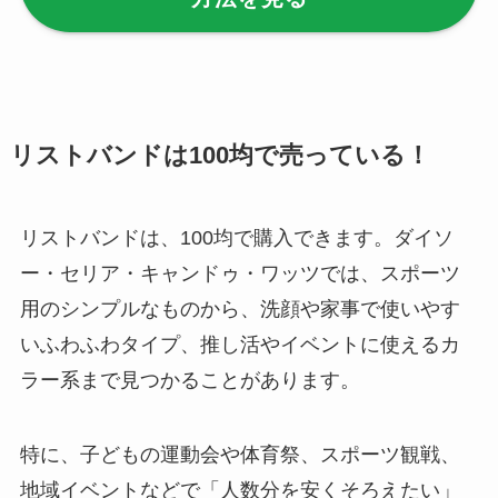
セリア等でハンディ
ファンカバーは買え
る？おすすめ素材＆
選び方ガイド！
【100均】ダイソー/
リストバンドは100均で売っている！
セリア等で帽子クリ
ップは買える？使い
リストバンドは、100均で購入できます。ダイソ
方とおすすめも紹
介！
ー・セリア・キャンドゥ・ワッツでは、スポーツ
用のシンプルなものから、洗顔や家事で使いやす
【100均】ダイソー/
いふわふわタイプ、推し活やイベントに使えるカ
セリア等でスパイス
ラー系まで見つかることがあります。
ミルは買える？手
動・電動・ワンハン
ドの違いもわかりや
特に、子どもの運動会や体育祭、スポーツ観戦、
すく解説！
地域イベントなどで「人数分を安くそろえたい」