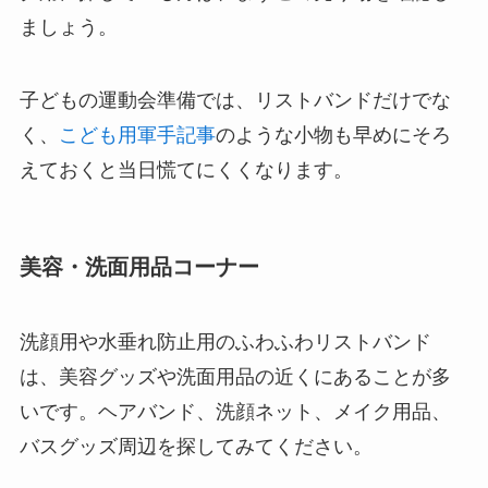
セリア等で帽子クリ
ましょう。
ップは買える？使い
方とおすすめも紹
介！
子どもの運動会準備では、リストバンドだけでな
く、
こども用軍手記事
のような小物も早めにそろ
【100均】ダイソー/
えておくと当日慌てにくくなります。
セリア等でスパイス
ミルは買える？手
動・電動・ワンハン
美容・洗面用品コーナー
ドの違いもわかりや
すく解説！
洗顔用や水垂れ防止用のふわふわリストバンド
【100均】ダイソー/
セリア等でチャイル
は、美容グッズや洗面用品の近くにあることが多
ドシートカバーは買
いです。ヘアバンド、洗顔ネット、メイク用品、
える？代用品＆おす
バスグッズ周辺を探してみてください。
すめ通販も紹介！