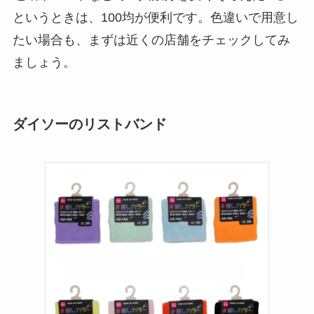
【100均】ダイソー/
というときは、100均が便利です。色違いで用意し
セリア等でチャイル
たい場合も、まずは近くの店舗をチェックしてみ
ドシートカバーは買
ましょう。
える？代用品＆おす
すめ通販も紹介！
ダイソーのリストバンド
【100均】ダイソー/
セリア等でテントロ
ープ用LEDライトは
買える？人気アイテ
ムと選び方のコツを
解説！
【100均】ダイソー/
セリア等でカトラリ
ー収納ポーチは買え