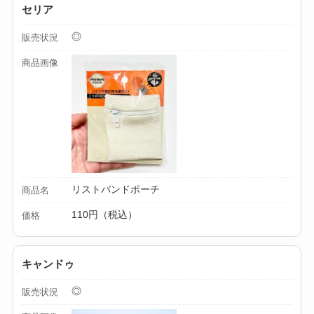
セリア
【100均】ダイソー/
◎
販売状況
セリア等でカトラリ
商品画像
ー収納ポーチは買え
る？選び方＆活用
法！
リストバンドポーチ
商品名
110円（税込）
価格
キャンドゥ
◎
販売状況