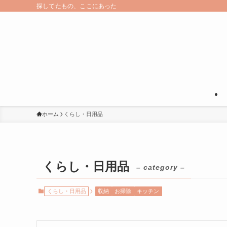
探してたもの、ここにあった
ホーム
くらし・日用品
くらし・日用品
– category –
くらし・日用品
収納
お掃除
キッチン