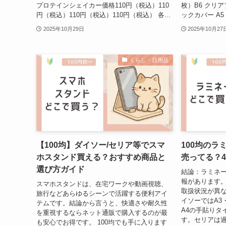
プロテインシェイカー価格110円（税込）110
枚）B6 クリア
円（税込）110円（税込）110円（税込） 各...
ックカバー A5
2025年10月29日
2025年10月27
くらし・日用品
【100均】ダイソー/セリア等でスマ
100均のラ
ホスタンド買える？おすすめ商品と
売ってる？
選び方ガイド
結論：ラミネー
報があります
スマホスタンドは、在宅ワークや動画視聴、
取扱状況が異な
旅行などあらゆるシーンで活躍する便利アイ
イソーではA3
テムです。結論から言うと、快適さや耐久性
A4の手貼りタ
を重視するならネット通販で購入するのが最
す。セリアは過
も安心でお得です。 100均でも手に入ります