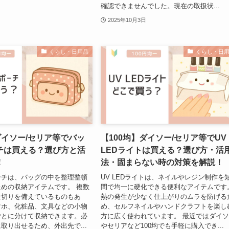
確認できませんでした。現在の取扱状...
2025年10月3日
くらし・日用品
くらし・日
ダイソー/セリア等でバッ
【100均】ダイソー/セリア等でUV
チは買える？選び方と活
LEDライトは買える？選び方・活
！
法・固まらない時の対策を解説！
ーチは、バッグの中を整理整頓
UV LEDライトは、ネイルやレジン制作を
めの収納アイテムです。 複数
間で均一に硬化できる便利なアイテムです
仕切りを備えているものもあ
熱の発生が少なく仕上がりのムラを防げる
マホ、化粧品、文具などの小物
め、セルフネイルやハンドクラフトを楽し
ごとに分けて収納できます。必
方に広く使われています。 最近ではダイ
取り出せるため、外出先で...
やセリアなど100均でも手軽に購入でき...