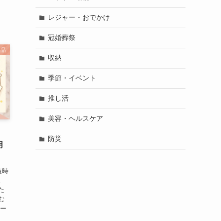
レジャー・おでかけ
冠婚葬祭
用品
収納
季節・イベント
推し活
美容・ヘルスケア
防災
用
短時
。
た
む
ソー