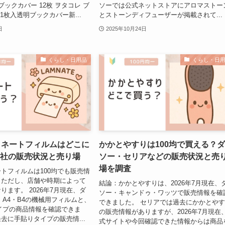
ブックカバー 12枚 ヲタコレ ブ
ソーでは公式ネットストアにアロマストー
 1枚入透明ブックカバー新...
とストーンディフューザーが掲載されて...
日
2025年10月24日
くらし・日用品
くらし・日
ミネートフィルムはどこに
かかとやすりは100均で買える？
4社の販売状況と売り場
ソー・セリアなどの販売状況と売
場を調査
トフィルムは100均でも販売情
。ただし、店舗や時期によって
結論：かかとやすりは、2026年7月現在、
ります。 2026年7月現在、ダ
ソー・キャンドゥ・ワッツで販売情報を確
・A4・B4の機械用フィルムと、
できました。 セリアでは過去にかかとや
イプの商品情報を確認できま
の販売情報がありますが、2026年7月現在
去に手貼りタイプの販売情...
式サイトや今回確認できた情報からは商品