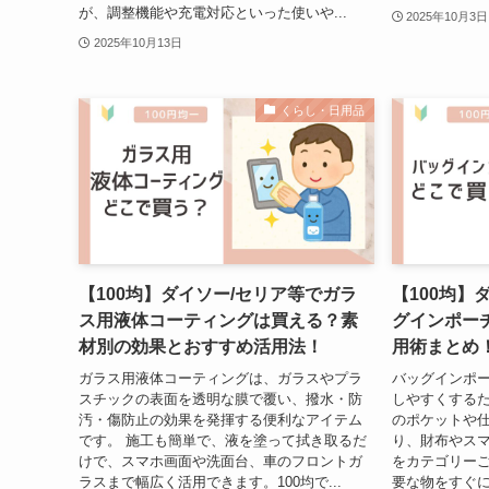
が、調整機能や充電対応といった使いや...
2025年10月3日
2025年10月13日
くらし・日用品
【100均】ダイソー/セリア等でガラ
【100均】
ス用液体コーティングは買える？素
グインポー
材別の効果とおすすめ活用法！
用術まとめ
ガラス用液体コーティングは、ガラスやプラ
バッグインポ
スチックの表面を透明な膜で覆い、撥水・防
しやすくするた
汚・傷防止の効果を発揮する便利なアイテム
のポケットや
です。 施工も簡単で、液を塗って拭き取るだ
り、財布やス
けで、スマホ画面や洗面台、車のフロントガ
をカテゴリー
ラスまで幅広く活用できます。100均で...
要な物をすぐに