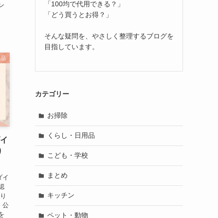
「100均で代用できる？」
ン
「どう買うとお得？」
そんな疑問を、やさしく整理するブログを
目指しています。
用品
カテゴリー
お掃除
くらし・日用品
ダイ
り
こども・学校
まとめ
ダイ
認
キッチン
すり
、公
を
ペット・動物