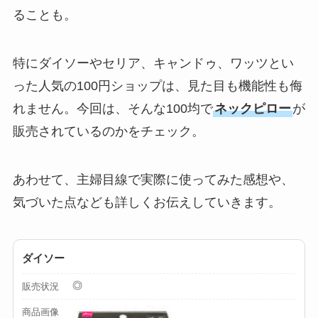
ることも。
ミルは買える？手
動・電動・ワンハン
ドの違いもわかりや
特にダイソーやセリア、キャンドゥ、ワッツとい
すく解説！
った人気の100円ショップは、見た目も機能性も侮
【100均】ダイソー/
れません。今回は、そんな100均で
ネックピロー
が
セリア等でチャイル
販売されているのかをチェック。
ドシートカバーは買
える？代用品＆おす
あわせて、主婦目線で実際に使ってみた感想や、
すめ通販も紹介！
気づいた点なども詳しくお伝えしていきます。
【100均】ダイソー/
セリア等でテントロ
ダイソー
ープ用LEDライトは
買える？人気アイテ
◎
販売状況
ムと選び方のコツを
商品画像