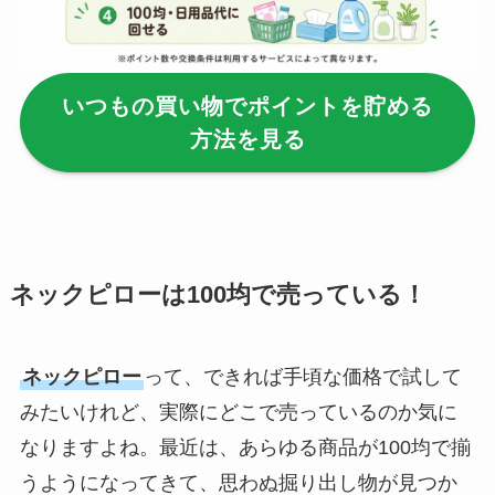
る？選び方＆使い方
を徹底ガイド！
いつもの買い物でポイントを貯める
【100均】ダイソー/
方法を見る
セリア等でハンディ
ファンカバーは買え
る？おすすめ素材＆
選び方ガイド！
【100均】ダイソー/
ネックピローは100均で売っている！
セリア等で帽子クリ
ップは買える？使い
ネックピロー
って、できれば手頃な価格で試して
方とおすすめも紹
介！
みたいけれど、実際にどこで売っているのか気に
なりますよね。最近は、あらゆる商品が100均で揃
【100均】ダイソー/
うようになってきて、思わぬ掘り出し物が見つか
セリア等でスパイス