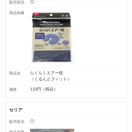
◎
販売状況
る？選び方＆使い方
商品画像
を徹底ガイド！
【100均】ダイソー/
セリア等でハンディ
ファンカバーは買え
る？おすすめ素材＆
選び方ガイド！
らくらくエアー枕
【100均】ダイソー/
商品名
（くるんとフィット）
セリア等で帽子クリ
110円（税込）
価格
ップは買える？使い
方とおすすめも紹
介！
セリア
【100均】ダイソー/
◎
販売状況
セリア等でスパイス