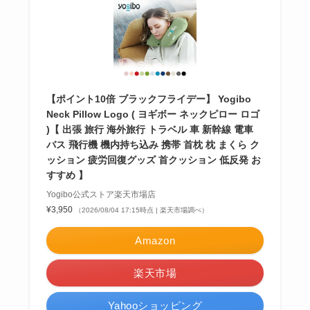
【ポイント10倍 ブラックフライデー】 Yogibo
Neck Pillow Logo ( ヨギボー ネックピロー ロゴ
)【 出張 旅行 海外旅行 トラベル 車 新幹線 電車
バス 飛行機 機内持ち込み 携帯 首枕 枕 まくら ク
ッション 疲労回復グッズ 首クッション 低反発 お
すすめ 】
Yogibo公式ストア楽天市場店
¥3,950
（2026/08/04 17:15時点 | 楽天市場調べ）
Amazon
楽天市場
Yahooショッピング