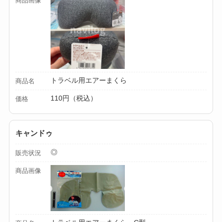
商品画像
ミルは買える？手
動・電動・ワンハン
ドの違いもわかりや
すく解説！
【100均】ダイソー/
トラベル用エアーまくら
商品名
セリア等でチャイル
110円（税込）
ドシートカバーは買
価格
える？代用品＆おす
すめ通販も紹介！
キャンドゥ
【100均】ダイソー/
◎
販売状況
セリア等でテントロ
商品画像
ープ用LEDライトは
買える？人気アイテ
ムと選び方のコツを
解説！