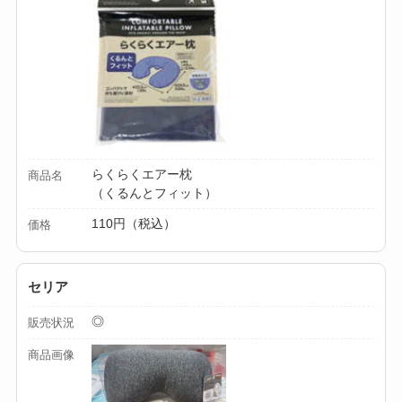
解説！
【100均】ダイソー/
セリア等でカトラリ
ー収納ポーチは買え
る？選び方＆活用
法！
らくらくエアー枕
商品名
（くるんとフィット）
110円（税込）
価格
セリア
◎
販売状況
商品画像