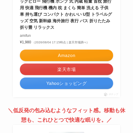
ックピロー 飛行機 ポンプ 式 内蔵 軽量 首枕 旅行
用 快適 飛行機 機内 枕 まくら 簡単 洗える 子供
車 持ち運び コンパクト かわいい U型 トラベルグ
ッズ 空気 新幹線 海外旅行 夜行 バス 折りたたみ
折り畳 リラックス
amifun
¥1,980
（2026/08/04 17:15時点 | 楽天市場調べ）
Amazon
楽天市場
Yahooショッピング
ポチップ
＼低反発の包み込むようなフィット感。移動も休
憩も、これひとつで快適な眠りを。／