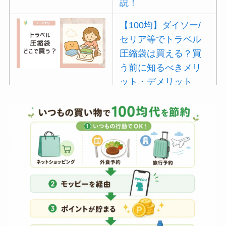
説！
【100均】ダイソー/
セリア等でトラベル
圧縮袋は買える？買
う前に知るべきメリ
ット・デメリット
は？
【100均】ダイソー/
セリア等でポイズン
リムーバーは買え
る？使い方や選び方
を解説！
【100均】ダイソー/
セリア等でフロアラ
バーほうきは買え