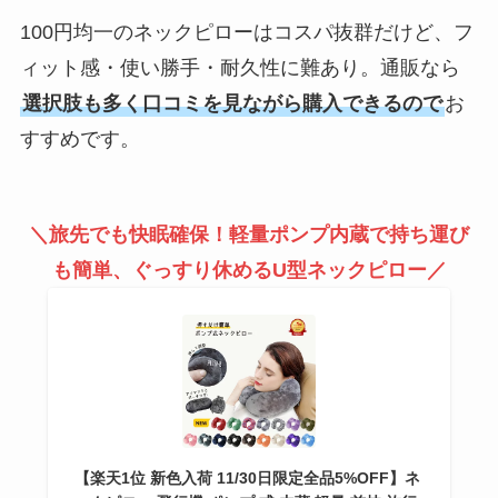
100円均一のネックピローはコスパ抜群だけど、フ
ィット感・使い勝手・耐久性に難あり。通販なら
選択肢も多く口コミを見ながら購入できるので
お
すすめです。
＼旅先でも快眠確保！軽量ポンプ内蔵で持ち運び
も簡単、ぐっすり休めるU型ネックピロー／
【楽天1位 新色入荷 11/30日限定全品5%OFF】ネ