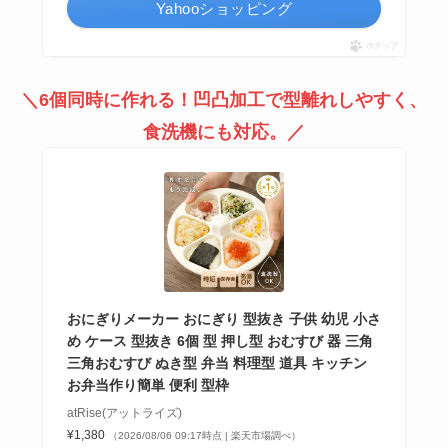
Yahooショッピング
ポチップ
＼6個同時に作れる！凹凸加工で型離れしやすく、
食洗機にも対応。／
おにぎりメーカー おにぎり 型抜き 子供 幼児 小さ
め ケース 型抜き 6個 型 押し型 おむすび 器 三角
三角おむすび ぬき型 弁当 料理型 道具 キッチン
お弁当作り簡単 便利 型枠
atRise(アットライズ)
¥1,380
（2026/08/06 09:17時点 | 楽天市場調べ）