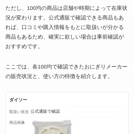
すく解説！
ただし、100均の商品は店舗や時期によって在庫状
況が変わります。公式通販で確認できる商品もあ
【100均】ダイソー/
セリア等でチャイル
れば、口コミや購入情報をもとに取扱いが分かる
ドシートカバーは買
商品もあるため、確実に欲しい場合は事前確認が
える？代用品＆おす
おすすめです。
すめ通販も紹介！
【100均】ダイソー/
ここでは、各100均で確認できたおにぎりメーカー
セリア等でテントロ
の販売状況と、使い方の特徴を紹介します。
ープ用LEDライトは
買える？人気アイテ
ムと選び方のコツを
ダイソー
解説！
公式通販で確認
取扱い状況
【100均】ダイソー/
商品画像
セリア等でカトラリ