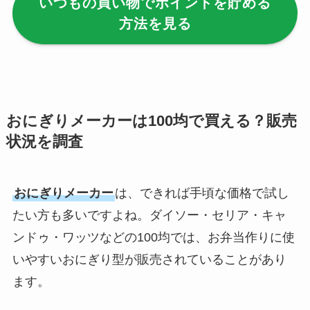
いつもの買い物でポイントを貯める
【100均】ダイソー/
方法を見る
セリア等でハンディ
ファンカバーは買え
る？おすすめ素材＆
選び方ガイド！
【100均】ダイソー/
おにぎりメーカーは100均で買える？販売
セリア等で帽子クリ
状況を調査
ップは買える？使い
方とおすすめも紹
介！
おにぎりメーカー
は、できれば手頃な価格で試し
たい方も多いですよね。ダイソー・セリア・キャ
【100均】ダイソー/
ンドゥ・ワッツなどの100均では、お弁当作りに使
セリア等でスパイス
いやすいおにぎり型が販売されていることがあり
ミルは買える？手
動・電動・ワンハン
ます。
ドの違いもわかりや