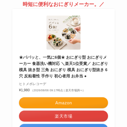
時短に便利なおにぎりメーカー。／
★パパッと、一気に6個★ おにぎり型 おにぎりメ
ーカー 食器洗い機対応 ＼楽天1位受賞／ おにぎり
模具 抜き型 三角 おにぎり 模具 おにぎり型抜き 6
穴 反粘着性 手作り 初心者用 お弁当 ●
ヒトメボレコーデ
¥1,980
（2026/08/06 09:17時点 | 楽天市場調べ）
Amazon
楽天市場