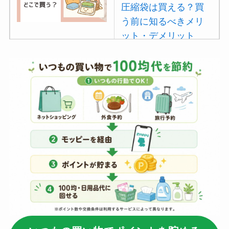
圧縮袋は買える？買
う前に知るべきメリ
ット・デメリット
は？
【100均】ダイソー/
セリア等でポイズン
リムーバーは買え
る？使い方や選び方
を解説！
【100均】ダイソー/
セリア等でフロアラ
バーほうきは買え
る？選び方＆使い方
を徹底ガイド！