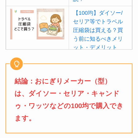
【100均】ダイソー/
セリア等でトラベル
圧縮袋は買える？買
う前に知るべきメリ
ット・デメリット
は？
【100均】ダイソー/
セリア等でポイズン
結論：おにぎりメーカー（型）
リムーバーは買え
は、ダイソー・セリア・キャンド
る？使い方や選び方
を解説！
ゥ・ワッツなどの100均で購入でき
ます。
【100均】ダイソー/
セリア等でフロアラ
バーほうきは買え