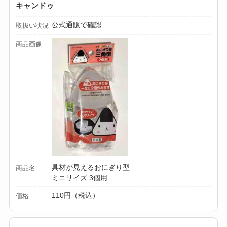
キャンドゥ
【100均】ダイソー/
公式通販で確認
取扱い状況
セリア等でカトラリ
商品画像
ー収納ポーチは買え
る？選び方＆活用
法！
具材が見えるおにぎり型
商品名
ミニサイズ 3個用
110円（税込）
価格