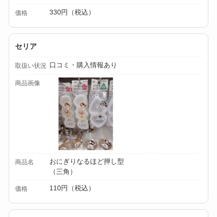
ミルは買える？手
330円（税込）
価格
動・電動・ワンハン
ドの違いもわかりや
セリア
すく解説！
口コミ・購入情報あり
取扱い状況
【100均】ダイソー/
セリア等でチャイル
商品画像
ドシートカバーは買
える？代用品＆おす
すめ通販も紹介！
【100均】ダイソー/
セリア等でテントロ
おにぎりなるほど押し型
商品名
（三角）
ープ用LEDライトは
買える？人気アイテ
110円（税込）
価格
ムと選び方のコツを
解説！