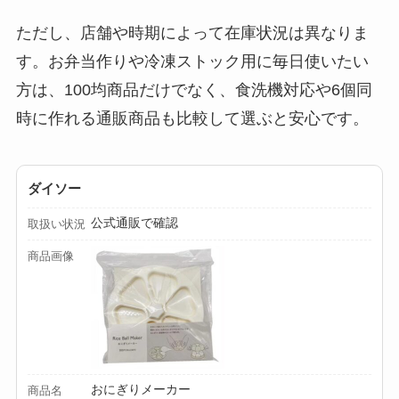
る？選び方＆使い方
ただし、店舗や時期によって在庫状況は異なりま
を徹底ガイド！
す。お弁当作りや冷凍ストック用に毎日使いたい
【100均】ダイソー/
方は、100均商品だけでなく、食洗機対応や6個同
セリア等でハンディ
時に作れる通販商品も比較して選ぶと安心です。
ファンカバーは買え
る？おすすめ素材＆
選び方ガイド！
ダイソー
【100均】ダイソー/
公式通販で確認
取扱い状況
セリア等で帽子クリ
商品画像
ップは買える？使い
方とおすすめも紹
介！
【100均】ダイソー/
セリア等でスパイス
おにぎりメーカー
商品名