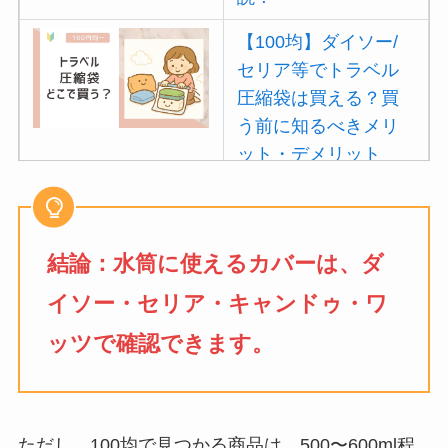
【100均】ダイソー/
セリア等でトラベル
圧縮袋は買える？買
う前に知るべきメリ
ット・デメリット
は？
【100均】ダイソー/
セリア等でポイズン
結論：水筒に使えるカバーは、ダ
リムーバーは買え
イソー・セリア・キャンドゥ・ワ
る？使い方や選び方
を解説！
ッツで確認できます。
【100均】ダイソー/
セリア等でフロアラ
バーほうきは買え
ただし、100均で見つかる商品は、500〜600ml程