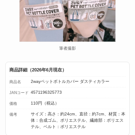
を徹底ガイド！
【100均】ダイソー/
セリア等でハンディ
ファンカバーは買え
る？おすすめ素材＆
筆者撮影
選び方ガイド！
【100均】ダイソー/
商品詳細（2026年6月現在）
セリア等で帽子クリ
2wayペットボトルカバー ダスティカラー
ップは買える？使い
商品名
方とおすすめも紹
4571196325773
JANコード
介！
110円（税込）
価格
【100均】ダイソー/
サイズ：高さ：約24cm、直径：約7cm、材質：本
備考
体：合成ゴム、ポリエステル、繊維部：ポリエス
セリア等でスパイス
テル、ベルト：ポリエステル
ミルは買える？手