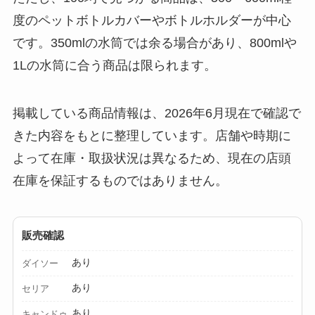
る？選び方＆使い方
度のペットボトルカバーやボトルホルダーが中心
を徹底ガイド！
です。350mlの水筒では余る場合があり、800mlや
1Lの水筒に合う商品は限られます。
【100均】ダイソー/
セリア等でハンディ
ファンカバーは買え
掲載している商品情報は、2026年6月現在で確認で
る？おすすめ素材＆
きた内容をもとに整理しています。店舗や時期に
選び方ガイド！
よって在庫・取扱状況は異なるため、現在の店頭
【100均】ダイソー/
在庫を保証するものではありません。
セリア等で帽子クリ
ップは買える？使い
方とおすすめも紹
販売確認
介！
あり
ダイソー
【100均】ダイソー/
あり
セリア
セリア等でスパイス
あり
キャンドゥ