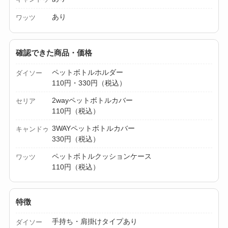
ミルは買える？手
あり
ワッツ
動・電動・ワンハン
ドの違いもわかりや
すく解説！
確認できた商品・価格
ペットボトルホルダー
【100均】ダイソー/
ダイソー
110円・330円（税込）
セリア等でチャイル
2wayペットボトルカバー
ドシートカバーは買
セリア
110円（税込）
える？代用品＆おす
3WAYペットボトルカバー
キャンドゥ
すめ通販も紹介！
330円（税込）
【100均】ダイソー/
ペットボトルクッションケース
ワッツ
セリア等でテントロ
110円（税込）
ープ用LEDライトは
買える？人気アイテ
特徴
ムと選び方のコツを
手持ち・肩掛けタイプあり
ダイソー
解説！