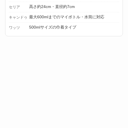
高さ約24cm・直径約7cm
セリア
【100均】ダイソー/
最大600mlまでのマイボトル・水筒に対応
キャンドゥ
セリア等でカトラリ
ー収納ポーチは買え
500mlサイズの巾着タイプ
ワッツ
る？選び方＆活用
法！