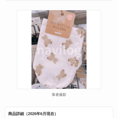
動・電動・ワンハン
ドの違いもわかりや
すく解説！
【100均】ダイソー/
セリア等でチャイル
ドシートカバーは買
える？代用品＆おす
すめ通販も紹介！
【100均】ダイソー/
セリア等でテントロ
ープ用LEDライトは
買える？人気アイテ
筆者撮影
ムと選び方のコツを
解説！
商品詳細（2026年6月現在）