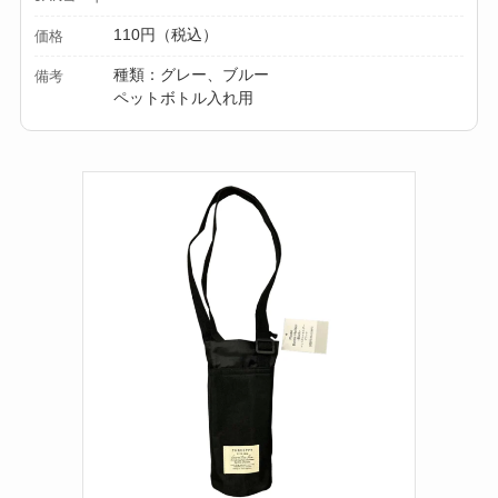
介！
110円（税込）
価格
【100均】ダイソー/
種類：グレー、ブルー
備考
ペットボトル入れ用
セリア等でスパイス
ミルは買える？手
動・電動・ワンハン
ドの違いもわかりや
すく解説！
【100均】ダイソー/
セリア等でチャイル
ドシートカバーは買
える？代用品＆おす
すめ通販も紹介！
【100均】ダイソー/
セリア等でテントロ