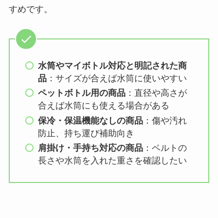
すめです。
る？選び方＆使い方
を徹底ガイド！
【100均】ダイソー/
セリア等でハンディ
水筒やマイボトル対応と明記された商
ファンカバーは買え
品
：サイズが合えば水筒に使いやすい
る？おすすめ素材＆
ペットボトル用の商品
：直径や高さが
選び方ガイド！
合えば水筒にも使える場合がある
保冷・保温機能なしの商品
：傷や汚れ
【100均】ダイソー/
防止、持ち運び補助向き
セリア等で帽子クリ
肩掛け・手持ち対応の商品
：ベルトの
ップは買える？使い
長さや水筒を入れた重さを確認したい
方とおすすめも紹
介！
【100均】ダイソー/
セリア等でスパイス