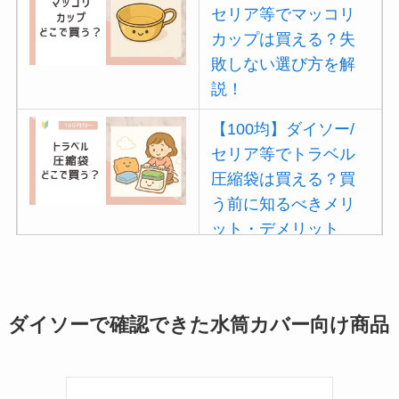
セリア等でマッコリ
【100均】ダイソー/
カップは買える？失
セリア等でカトラリ
敗しない選び方を解
ー収納ポーチは買え
説！
る？選び方＆活用
【100均】ダイソー/
法！
セリア等でトラベル
圧縮袋は買える？買
う前に知るべきメリ
ット・デメリット
は？
【100均】ダイソー/
セリア等でポイズン
ダイソーで確認できた水筒カバー向け商品
リムーバーは買え
る？使い方や選び方
を解説！