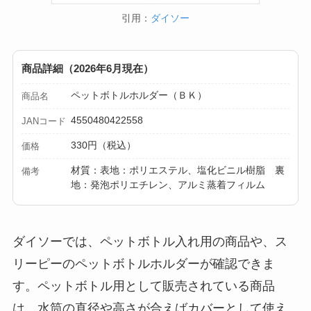
ープ用LEDライトは
引用：
ダイソー
買える？人気アイテ
ムと選び方のコツを
解説！
商品詳細（2026年6月現在）
ペットボトルホルダー（ＢＫ）
商品名
【100均】ダイソー/
セリア等でカトラリ
4550480422558
JANコード
ー収納ポーチは買え
330円（税込）
価格
る？選び方＆活用
材質：表地：ポリエステル、塩化ビニル樹脂 裏
備考
法！
地：発泡ポリエチレン、アルミ蒸着フィルム
ダイソーでは、ペットボトル入れ用の商品や、ス
リーピーのペットボトルホルダーが確認できま
す。ペットボトル用として販売されている商品
は、水筒の直径や高さが合えばカバーとして使え