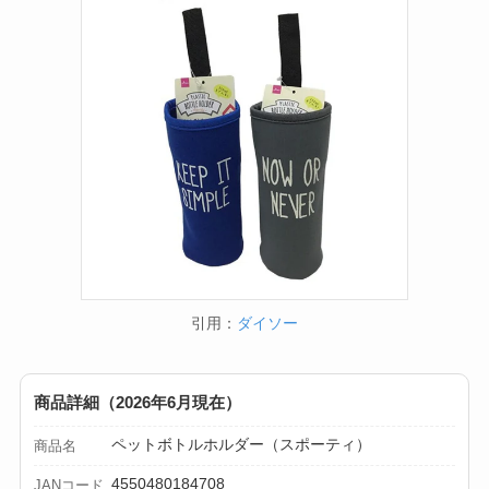
【100均】ダイソー/
セリア等でフロアラ
バーほうきは買え
る？選び方＆使い方
を徹底ガイド！
【100均】ダイソー/
セリア等でハンディ
ファンカバーは買え
る？おすすめ素材＆
引用：
ダイソー
選び方ガイド！
【100均】ダイソー/
商品詳細（2026年6月現在）
セリア等で帽子クリ
ペットボトルホルダー（スポーティ）
ップは買える？使い
商品名
方とおすすめも紹
4550480184708
JANコード