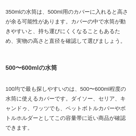
350mlの水筒は、500ml用のカバーに入れると高さ
【100均】ダイソー/
が余る可能性があります。カバーの中で水筒が動
セリア等でチャイル
ドシートカバーは買
きやすいと、持ち運びにくくなることもあるた
える？代用品＆おす
め、実物の高さと直径を確認して選びましょう。
すめ通販も紹介！
【100均】ダイソー/
500〜600mlの水筒
セリア等でテントロ
ープ用LEDライトは
買える？人気アイテ
100均で最も探しやすいのは、500〜600ml程度の
ムと選び方のコツを
水筒に使えるカバーです。ダイソー、セリア、キ
解説！
ャンドゥ、ワッツでも、ペットボトルカバーやボ
【100均】ダイソー/
トルホルダーとしてこの容量帯に近い商品が確認
セリア等でカトラリ
できます。
ー収納ポーチは買え