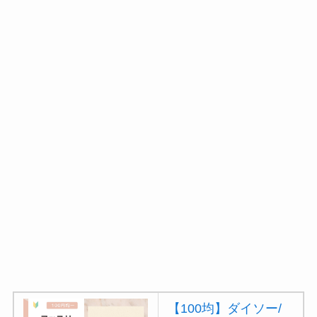
ミルは買える？手
動・電動・ワンハン
ドの違いもわかりや
すく解説！
【100均】ダイソー/
セリア等でチャイル
ドシートカバーは買
える？代用品＆おす
すめ通販も紹介！
【100均】ダイソー/
セリア等でテントロ
ープ用LEDライトは
買える？人気アイテ
ムと選び方のコツを
【100均】ダイソー/
解説！