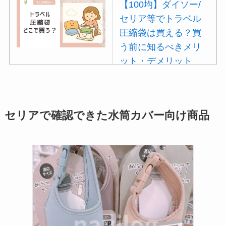
【100均】ダイソー/
セリア等でトラベル
圧縮袋は買える？買
う前に知るべきメリ
ット・デメリット
は？
【100均】ダイソー/
セリア等でポイズン
セリアで確認できた水筒カバー向け商品
リムーバーは買え
る？使い方や選び方
を解説！
【100均】ダイソー/
セリア等でフロアラ
バーほうきは買え
る？選び方＆使い方