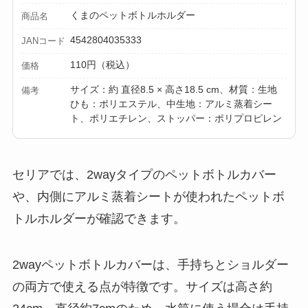
【100均】ダイソー/
くまのペットボトルホルダー
商品名
セリア等でカトラリ
4542804035333
ー収納ポーチは買え
JANコード
る？選び方＆活用
110円（税込）
価格
法！
サイズ：約 直径8.5 × 高さ18.5 cm、材質：生地
備考
ひも：ポリエステル、中生地：アルミ蒸着シー
ト、ポリエチレン、ストッパー：ポリプロピレン
セリアでは、2wayタイプのペットボトルカバー
や、内側にアルミ蒸着シートが使われたペットボ
トルホルダーが確認できます。
2wayペットボトルカバーは、手持ちとショルダー
の両方で使える点が特徴です。サイズは高さ約