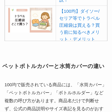
【100均】ダイソー/
セリア等でトラベル
圧縮袋は買える？買
う前に知るべきメリ
ット・デメリット
は？
【100均】ダイソー/
セリア等でポイズン
ペットボトルカバーと水筒カバーの違い
リムーバーは買え
る？使い方や選び方
100均で販売されている商品には、「水筒カバー」
を解説！
「ペットボトルカバー」「ボトルホルダー」など
【100均】ダイソー/
複数の呼び方があります。商品名だけで判断せ
セリア等でフロアラ
ず、公式の商品説明やサイズ表記を見るのがおす
バーほうきは買え