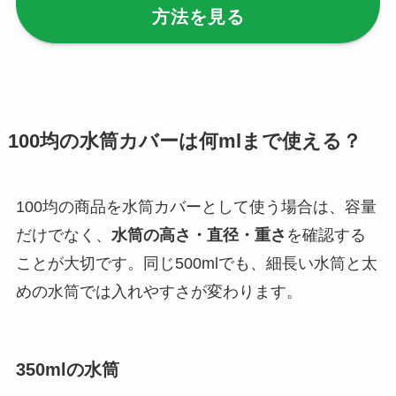
方法を見る
セリア等でハンディ
ファンカバーは買え
る？おすすめ素材＆
選び方ガイド！
【100均】ダイソー/
100均の水筒カバーは何mlまで使える？
セリア等で帽子クリ
ップは買える？使い
100均の商品を水筒カバーとして使う場合は、容量
方とおすすめも紹
介！
だけでなく、
水筒の高さ・直径・重さ
を確認する
ことが大切です。同じ500mlでも、細長い水筒と太
【100均】ダイソー/
めの水筒では入れやすさが変わります。
セリア等でスパイス
ミルは買える？手
動・電動・ワンハン
350mlの水筒
ドの違いもわかりや
すく解説！