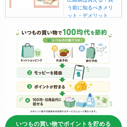
う前に知るべきメリ
ット・デメリット
は？
【100均】ダイソー/
セリア等でポイズン
リムーバーは買え
る？使い方や選び方
を解説！
【100均】ダイソー/
セリア等でフロアラ
バーほうきは買え
る？選び方＆使い方
を徹底ガイド！
いつもの買い物でポイントを貯める
【100均】ダイソー/